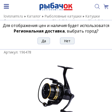
lovisnami.ru
»
Каталог
»
Рыболовные катушки
»
Катушки
безынерционные
»
Катушки Black Side
»
Катушки Black Side
Для отображения цен и наличия будет использоватся
Selector
»
Катушка безынерционная фидерная Black Side
Selector 5500FD (6+1 подш.)
Региональная доставка
, выбрать город?
Катушка безынерционная фидерная
Black Side Selector 5500FD (6+1 подш.)
Артикул:
196478