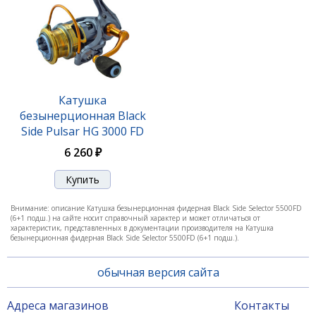
Катушка
безынерционная Black
Side Pulsar HG 3000 FD
(7+1 подш.)
6 260 ₽
Внимание: описание Катушка безынерционная фидерная Black Side Selector 5500FD
(6+1 подш.) на сайте носит справочный характер и может отличаться от
характеристик, представленных в документации производителя на Катушка
безынерционная фидерная Black Side Selector 5500FD (6+1 подш.).
обычная версия сайта
Адреса магазинов
Контакты