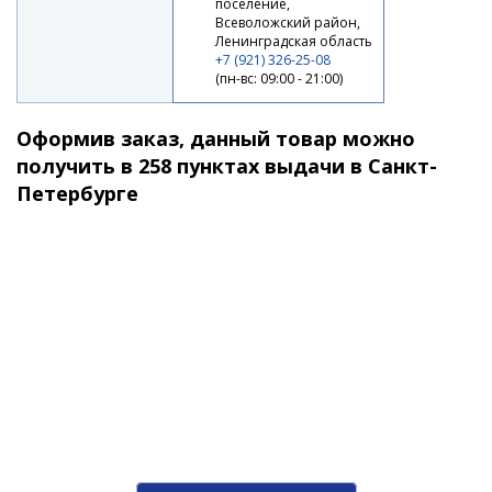
поселение,
Всеволожский район,
Ленинградская область
+7 (921) 326-25-08
(пн-вс: 09:00 - 21:00)
Катушка безынерционная фидерная Black Side
Оформив заказ, данный товар можно
Selector 5500FD (6+1 подш.)
получить в 258 пунктах выдачи в Санкт-
Петербурге
7 290 ₽