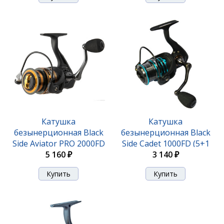
Катушка
Катушка
безынерционная Black
безынерционная Black
Side Aviator PRO 2000FD
Side Cadet 1000FD (5+1
(8+1 подш.)
5 160 ₽
3 140 ₽
подш.)