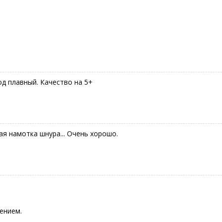
од плавный. Качество на 5+
ая намотка шнура... Очень хорошо.
ением.