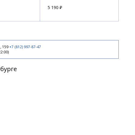
5 190 ₽
, 159
+7 (812) 997-87-47
22:00)
рбурге