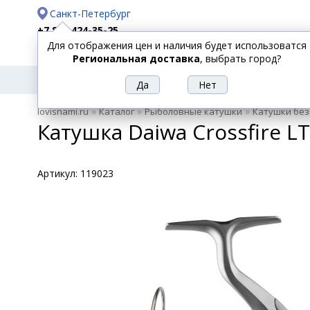
Санкт-Петербург
+7 812 424-35-25
Для отображения цен и наличия будет использоватся
Доставка
Оплата
Региональная доставка
, выбрать город?
УДИЛИЩА
СПИННИНГИ
КАТУШКИ
ПРИ
РЫБОЛОВНЫЕ
»
»
»
lovisnami.ru
Каталог
Рыболовные катушки
Катушки бе
ТОВАРЫ
Катушка Daiwa Crossfire LT
Артикул:
119023