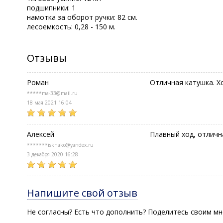
подшипники: 1
намотка за оборот ручки: 82 см.
лесоемкость: 0,28 - 150 м.
Отзывы
Роман
Отличная катушка. Х
*****ma-33@mail.ru
18 мая 2021 16:04
Алексей
Плавный ход, отличн
*******iskhako@yandex.ru
3 декабря 2020 16:28
Напишите свой отзыв
Не согласны? Есть что дополнить? Поделитесь своим мн