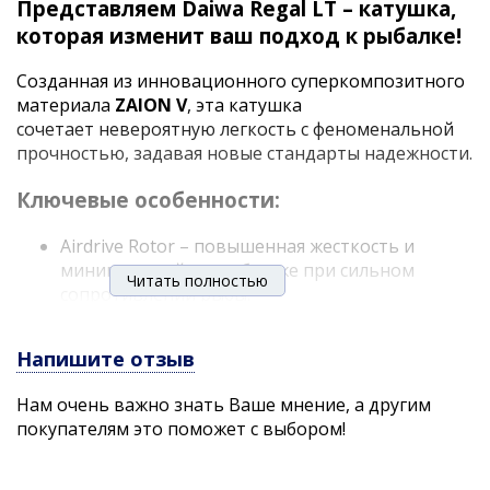
Представляем Daiwa Regal LT – катушка,
которая изменит ваш подход к рыбалке!
Созданная из инновационного суперкомпозитного
материала
ZAION V
, эта катушка
сочетает невероятную легкость с феноменальной
прочностью, задавая новые стандарты надежности.
Ключевые особенности:
Airdrive Rotor – повышенная жесткость и
минимальный прогиб даже при сильном
Читать полностью
сопротивлении рыбы.
Облегченная конструкция – аэродинамичные
вырезы снижают вес для еще более
Напишите отзыв
комфортной работы.
Ротор без винтов – на 15% легче и
Нам очень важно знать Ваше мнение, а другим
обеспечивает плавную подмотку с
покупателям это поможет с выбором!
уменьшенной точкой инерции тормоза.
Идеальная балансировка – снижение веса
передней части улучшает контроль и точность