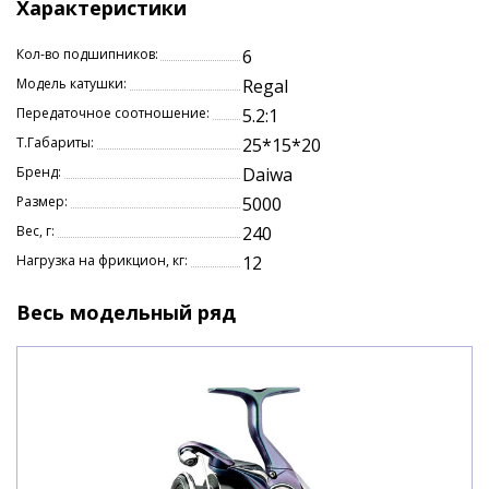
Характеристики
при забросе.
Усиленная дужка AIRDRIVE BAIL – исключает
Кол-во подшипников:
6
деформации и поломки, гарантируя
Модель катушки:
Regal
долговечность.
Передаточное соотношение:
5.2:1
7 размеров – оптимальный выбор под любые
условия ловли.
Т.Габариты:
25*15*20
Бренд:
Daiwa
Daiwa Regal LT – революция в мире
Размер:
5000
рыбалки! Легкость, мощность и надежность в
каждой детали.
Вес, г:
240
Нагрузка на фрикцион, кг:
12
Весь модельный ряд