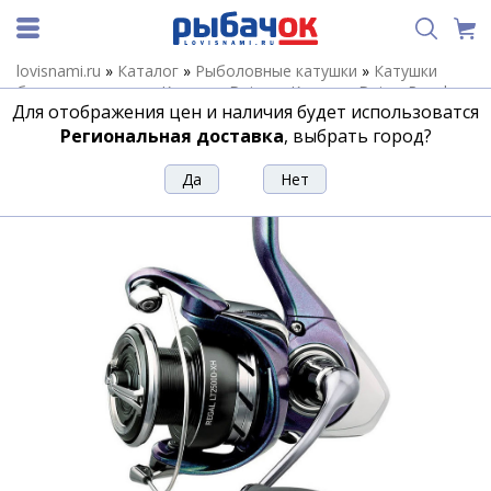
lovisnami.ru
»
Каталог
»
Рыболовные катушки
»
Катушки
безынерционные
»
Катушки Daiwa
»
Катушки Daiwa Regal
»
Для отображения цен и наличия будет использоватся
Катушка Daiwa REGAL LT 24 5000D-C
Региональная доставка
, выбрать город?
Катушка Daiwa REGAL LT 24 5000D-C
Артикул:
199734