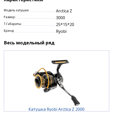
Характеристики:
Модель катушки:
Arctica Z
0.37 мм - 120 м
Размер:
3000
Кол-во подшипников - 5+1
Т.Габариты:
25*15*20
Фрикцион - передний
Бренд:
Ryobi
Gear Ratio - 5.0 : 1 (передаточное число)
Тяговое усилие (Max Drag) - 5 кг
Весь модельный ряд
Основная шпуля - металл
Запасная шпуля - нет
Вес катушки - 305 г
Катушка Ryobi Arctica Z 2000