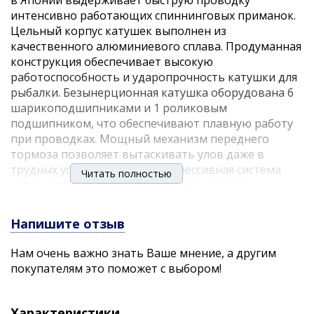
в Японии выдерживает быструю проводку
интенсивно работающих спиннинговых приманок.
Цельный корпус катушек выполнен из
качественного алюминиевого сплава. Продуманная
конструкция обеспечивает высокую
работоспособность и ударопрочность катушки для
рыбалки. Безынерционная катушка оборудована 6
шарикоподшипниками и 1 роликовым
подшипником, что обеспечивают плавную работу
при проводках. Мощный механизм переднего
тормоза позволяет вытаскивать улов даже в
трудных условиях ловли. Прогрессивная система
Читать полностью
укладки наматывает леску ровно и плотно.
Эргономичная рукоятка с возможностью лево- и
правосторонней установки делает процесс
Напишите отзыв
рыбалки максимально комфортным. Рукоять
вкручивается в главную пару. Систему автореверса
Нам очень важно знать Ваше мнение, а другим
можно переключить для работы катушки в другую
покупателям это поможет с выбором!
сторону. Запасная шпуля отсутствует.
Характеристики