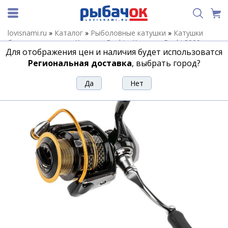
lovisnami.ru
»
Каталог
»
Рыболовные катушки
»
Катушки
безынерционные
»
Катушки Ryobi
»
Катушки Ryobi 3000
»
Для отображения цен и наличия будет использоватся
Катушка Ryobi Arctica Z 3000
Региональная доставка
, выбрать город?
Катушка Ryobi Arctica Z 3000
Артикул:
179892