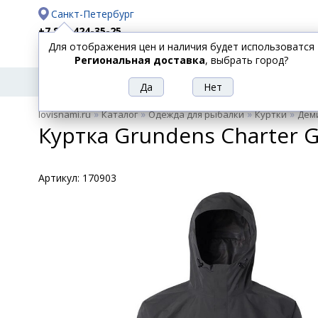
Санкт-Петербург
+7 812 424-35-25
Для отображения цен и наличия будет использоватся
Доставка
Оплата
Региональная доставка
, выбрать город?
УДИЛИЩА
СПИННИНГИ
КАТУШКИ
ПРИ
РЫБОЛОВНЫЕ
»
»
»
»
lovisnami.ru
Каталог
Одежда для рыбалки
Куртки
Дем
ТОВАРЫ
Куртка Grundens Charter Go
Артикул:
170903