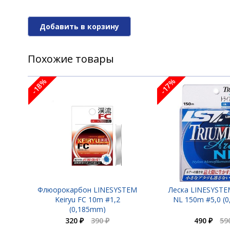
Добавить в корзину
Похожие товары
-18%
-17%
Флюорокарбон LINESYSTEM
Леска LINESYSTE
Keiryu FC 10m #1,2
NL 150m #5,0 (
(0,185mm)
320 ₽
390 ₽
490 ₽
59