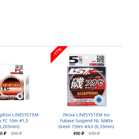
-17%
рбон LINESYSTEM
Леска LINESYSTEM Iso
u FC 10m #1,5
Fukase Suspend NL Matte
0,205mm)
Green 150m #4,0 (0,33mm)
0 ₽
390 ₽
490 ₽
590 ₽