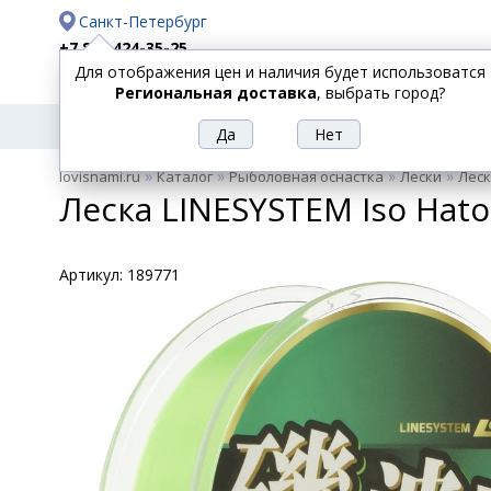
Санкт-Петербург
+7 812 424-35-25
Для отображения цен и наличия будет использоватся
Доставка
Оплата
Региональная доставка
, выбрать город?
УДИЛИЩА
СПИННИНГИ
КАТУШКИ
ПРИ
РЫБОЛОВНЫЕ
»
»
»
»
lovisnami.ru
Каталог
Рыболовная оснастка
Лески
Леск
ТОВАРЫ
Леска LINESYSTEM Iso Hato
Артикул:
189771