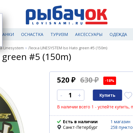
МАНКИ
ОСНАСТКА
ТУРИЗМ
АКСЕССУАРЫ
ОДЕЖДА
»
а Linesystem
Леска LINESYSTEM Iso Hato green #5 (150m)
 green #5 (150m)
520
₽
630 ₽
-18%
-
+
В наличии всего 1 - успейте купить, 
Есть в наличии
1 магазин
Санкт-Петербург
258 пункт