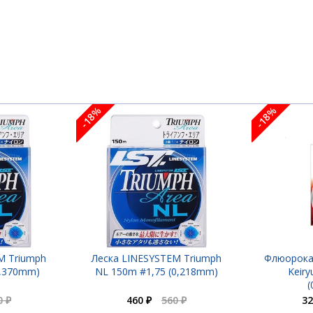
-18%
-18%
M Triumph
Леска LINESYSTEM Triumph
Флюорока
0,370mm)
NL 150m #1,75 (0,218mm)
Keiry
(
0 ₽
460 ₽
560 ₽
32