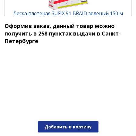
Леска плетеная SUFIX 91 BRAID зеленый 150 м
0.128 мм 6,3 кг
Оформив заказ, данный товар можно
2 270 ₽
4 630 ₽
получить в 258 пунктах выдачи в Санкт-
Петербурге
-52%
Леска плетеная SUFIX 91 BRAID зеленый 150 м
0.148 мм 7,2 кг
Добавить в корзину
2 170 ₽
4 430 ₽