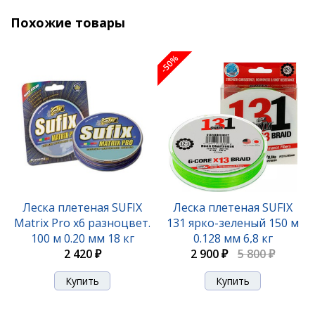
Похожие товары
-52%
-50%
Леска плетеная SUFIX 91 BRAID зеленый 150 м
Леска плетеная SUFIX
Леска плетеная SUFIX
0.165 мм 8,1 кг
131 ярко-зеленый 150 м
Matrix Pro x6 разноцвет.
0.128 мм 6,8 кг
100 м 0.20 мм 18 кг
2 170 ₽
4 430 ₽
2 420 ₽
2 900 ₽
5 800 ₽
-52%