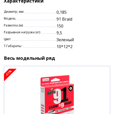
Характеристики
Низкая растяжимость
Характеритсики:
Диаметр, мм:
0,185
Модель:
91 Braid
Длина: 150 м.
Размотка (м):
150
Диаметр: 0,185 мм.
Разрывная нагрузка (кг):
9,5
Цвет:
Зеленый
Разрывная нагрузка: 9,5 кг.
Т.Габариты:
10*12*2
Весь модельный ряд
-51%