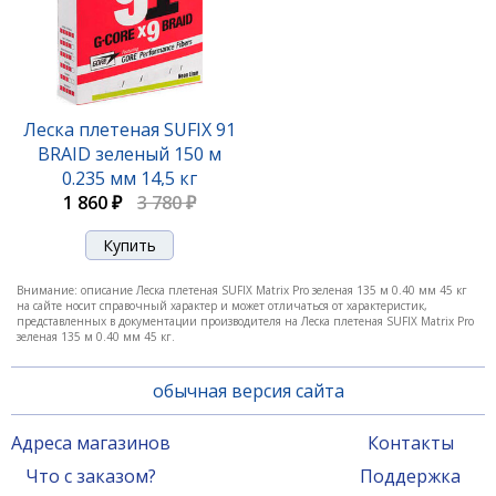
Леска плетеная SUFIX Matrix Pro x6 разноцвет.
100 м 0.25 мм 22,5 кг
Леска плетеная SUFIX 91
BRAID зеленый 150 м
2 420 ₽
0.235 мм 14,5 кг
1 860 ₽
3 780 ₽
Внимание: описание Леска плетеная SUFIX Matrix Pro зеленая 135 м 0.40 мм 45 кг
на сайте носит справочный характер и может отличаться от характеристик,
представленных в документации производителя на Леска плетеная SUFIX Matrix Pro
зеленая 135 м 0.40 мм 45 кг.
обычная версия сайта
Адреса магазинов
Контакты
Леска плетеная SUFIX Matrix Pro x6 разноцвет.
Что с заказом?
Поддержка
100 м 0.30 мм 27 кг