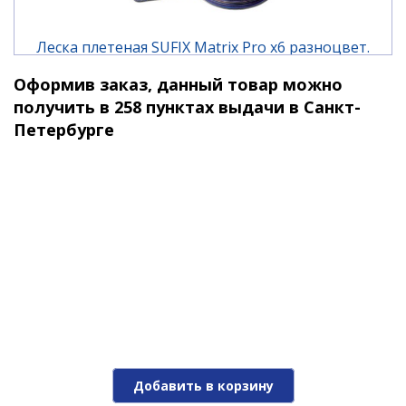
Леска плетеная SUFIX Matrix Pro x6 разноцвет.
100 м 0.12 мм 8,1 кг
Оформив заказ, данный товар можно
1 390 ₽
2 420 ₽
получить в 258 пунктах выдачи в Санкт-
Петербурге
-43%
Леска плетеная SUFIX Matrix Pro x6 разноцвет.
100 м 0.15 мм 10 кг
Добавить в корзину