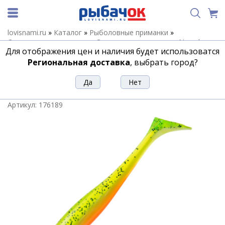
lovisnami.ru
»
Каталог
»
Рыболовные приманки
»
Силиконовые приманки
»
Силиконовые приманки Narval
»
Для отображения цен и наличия будет использоватся
Силиконовые приманки Narval Choppy Tail
»
Мягкие
приманки Narval Choppy Tail 23cm #015-Pepper/Lemon
Региональная доставка
, выбрать город?
Мягкие приманки Narval Choppy Tail
23cm #015-Pepper/Lemon
Артикул:
176189