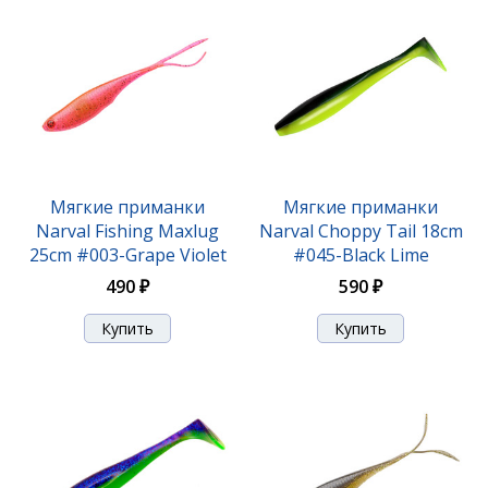
Мягкие приманки
Мягкие приманки
Мягкие приманки Narval Choppy Tail 14cm #025-
Narval Fishing Maxlug
Narval Choppy Tail 18cm
Jazz
25cm #003-Grape Violet
#045-Black Lime
490 ₽
590 ₽
550 ₽