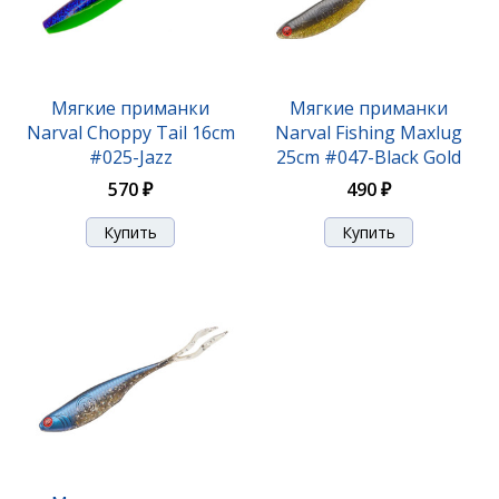
Мягкие приманки
Мягкие приманки
Мягкие приманки Narval Choppy Tail 14cm #031-
Narval Choppy Tail 16cm
Narval Fishing Maxlug
Baby Chu
#025-Jazz
25cm #047-Black Gold
550 ₽
570 ₽
490 ₽
Мягкие приманки Narval Choppy Tail 14cm #045-