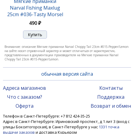
Мягкие приманки
Black Lime
Narval Fishing Maxlug
25cm #036-Tasty Morsel
550 ₽
490 ₽
Внимание: описание Мягкие приманки Narval Choppy Tail 23cm #015-Pepper/Lemon
на сайте носит справочный характер и может отличаться от характеристик,
представленных в документации производителя на Мягкие приманки Narval
Choppy Tail 23cm #015-Pepper/Lemon.
обычная версия сайта
Адреса магазинов
Контакты
Что с заказом?
Поддержка
Мягкие приманки Narval Choppy Tail 16cm #023-
Оферта
Возврат и обмен
Carrot
Телефон в Санкт-Петербурге: +7 812 424-35-25
570 ₽
Адрес в Санкт-Петербурге: Ириновский проспект, д 1 лит 3 (вход с
улицы Бокситогорская), в Санкт-Петербурге у нас
1331 точка
выдачи заказов
и доставка Курьером