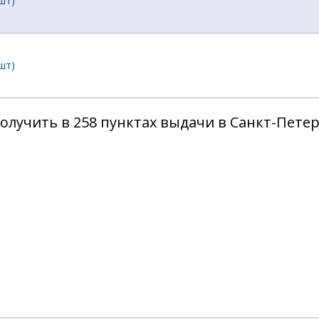
шт)
шт)
олучить в 258 пунктах выдачи в Санкт-Пете
шт)
шт)
шт)