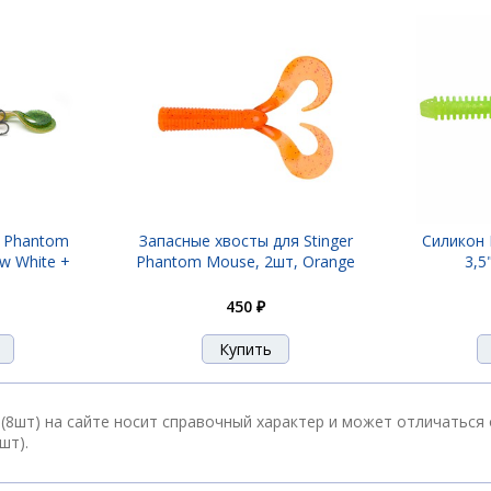
шт)
шт)
шт)
r Phantom
Запасные хвосты для Stinger
Силикон
ow White +
Phantom Mouse, 2шт, Orange
3,5
450 ₽
шт)
шт)
(8шт) на сайте носит справочный характер и может отличаться 
шт).