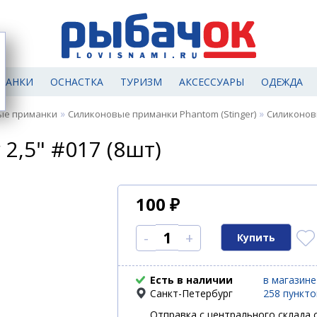
МАНКИ
ОСНАСТКА
ТУРИЗМ
АКСЕССУАРЫ
ОДЕЖДА
»
»
ые приманки
Силиконовые приманки Phantom (Stinger)
Силиконовы
,5" #017 (8шт)
100
₽
-
+
Есть в наличии
в магазине
Санкт-Петербург
258 пункт
Отправка с центрального склада с