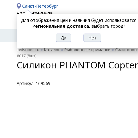
Санкт-Петербург
+7 812 424-35-25
Для отображения цен и наличия будет использоватся
Доставка
Оплата
Региональная доставка
, выбрать город?
УДИЛИЩА
СПИННИНГИ
КАТУШКИ
ПРИ
РЫБОЛОВНЫЕ
»
»
»
lovisnami.ru
Каталог
Рыболовные приманки
Силиконов
ТОВАРЫ
#017 (8шт)
Силикон PHANTOM Copter 2
Артикул:
169569