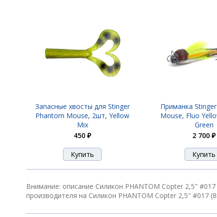
Силикон PHANTOM Copter 2,5" #017 (8
Силикон PHANTOM Copter 2,5" #018 (8
Силикон PHANTOM Copter 2,5" #019 (8
Запасные хвосты для Stinger
Приманка Stinge
Phantom Mouse, 2шт, Yellow
Mouse, Fluo Yell
Mix
Green
450 ₽
2 700 ₽
Силикон PHANTOM Copter 2,5" #020 (8
Силикон PHANTOM Copter 2,5" #021 (8
Внимание: описание Силикон PHANTOM Copter 2,5" #017 
производителя на Силикон PHANTOM Copter 2,5" #017 (8