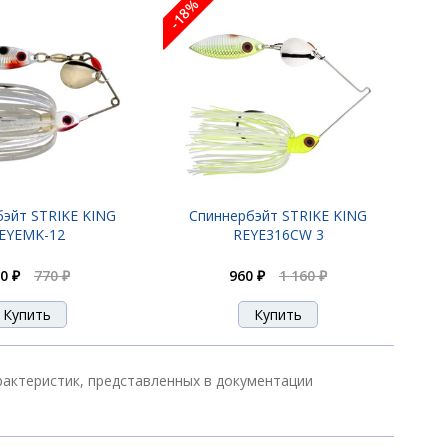
-18%
эйт STRIKE KING
Спиннербэйт STRIKE KING
EYEMK-12
REYE316CW 3
0 ₽
770 ₽
960 ₽
1 160 ₽
рактеристик, представленных в документации