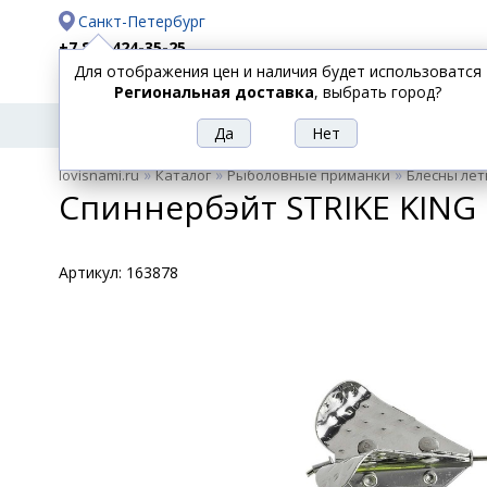
Санкт-Петербург
+7 812 424-35-25
Для отображения цен и наличия будет использоватся
Доставка
Оплата
Региональная доставка
, выбрать город?
УДИЛИЩА
СПИННИНГИ
КАТУШКИ
ПРИ
РЫБОЛОВНЫЕ
»
»
»
lovisnami.ru
Каталог
Рыболовные приманки
Блесны лет
ТОВАРЫ
Спиннербэйт STRIKE KING
Артикул:
163878