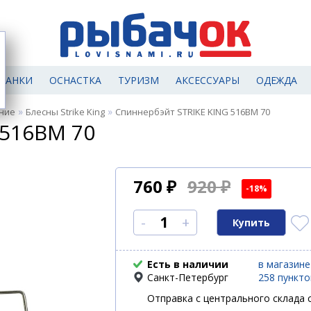
МАНКИ
ОСНАСТКА
ТУРИЗМ
АКСЕССУАРЫ
ОДЕЖДА
»
»
ние
Блесны Strike King
Спиннербэйт STRIKE KING 516BM 70
 516BM 70
760
₽
920 ₽
-18%
-
+
Есть в наличии
в магазине
Санкт-Петербург
258 пункт
Отправка с центрального склада с