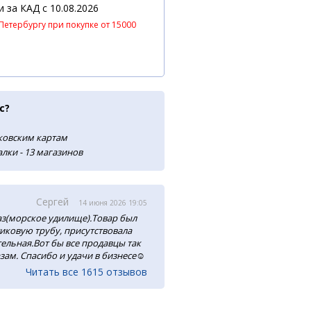
 и за КАД
c 10.08.2026
Петербургу при покупке от 15000
с?
нковским картам
лки - 13 магазинов
Сергей
14 июня 2026 19:05
аз(морское удилище).Товар был
тиковую трубу, присутствовала
ельная.Вот бы все продавцы так
зам. Спасибо и удачи в бизнесе☺️
Читать все 1615 отзывов