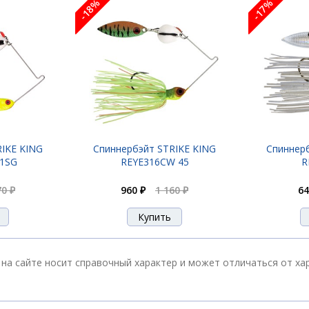
-18%
-17%
RIKE KING
Спиннербэйт STRIKE KING
Спиннерб
1SG
REYE316CW 45
R
70 ₽
960 ₽
1 160 ₽
64
на сайте носит справочный характер и может отличаться от ха