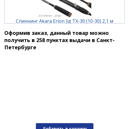
Спиннинг Akara Erion Jig TX-30 (10-30) 2,1 м
Оформив заказ, данный товар можно
3 810 ₽
получить в 258 пунктах выдачи в Санкт-
Петербурге
Спиннинг Akara Erion Jig TX-30 (10-30) 2,28 м
Добавить в корзину