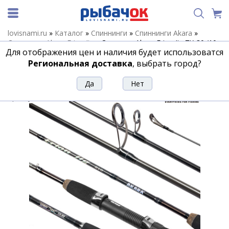
lovisnami.ru
»
Каталог
»
Спиннинги
»
Спиннинги Akara
»
Спиннинги Akara Erion Jig
»
Спиннинг Akara Erion Jig TX-30 (10-
Для отображения цен и наличия будет использоватся
30) 2,48 м
Региональная доставка
, выбрать город?
Спиннинг Akara Erion Jig TX-30 (10-30)
2,48 м
Артикул:
141767