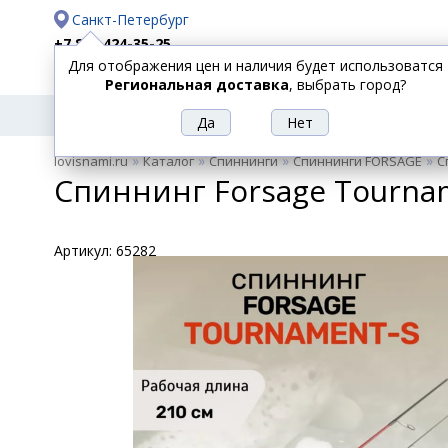
Санкт-Петербург
+7 812 424-35-25
Для отображения цен и наличия будет использоватся
Доставка
Оплата
Региональная доставка
, выбрать город?
УДИЛИЩА
СПИННИНГИ
КАТУШКИ
ПРИ
РЫБОЛОВНЫЕ
»
»
»
»
lovisnami.ru
Каталог
Спиннинги
Спиннинги FORSAGE
С
ТОВАРЫ
Спиннинг Forsage Tournam
Артикул:
65282