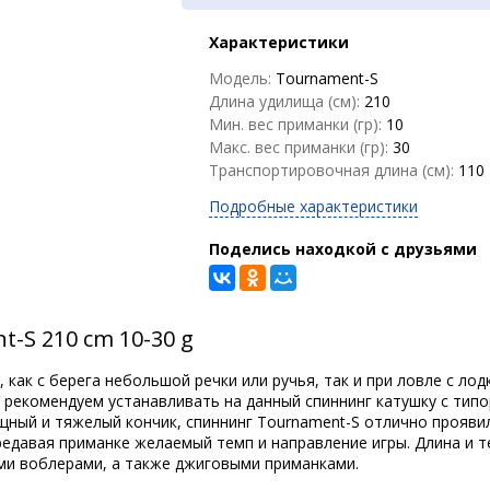
Характеристики
Модель:
Tournament-S
Длина удилища (см):
210
Мин. вес приманки (гр):
10
Макс. вес приманки (гр):
30
Транспортировочная длина (см):
110
Подробные характеристики
Поделись находкой с друзьями
-S 210 cm 10-30 g
 как с берега небольшой речки или ручья, так и при ловле с ло
рекомендуем устанавливать на данный спиннинг катушку с типор
ный и тяжелый кончик, спиннинг Tournament-S отлично проявил
редавая приманке желаемый темп и направление игры. Длина и 
ми воблерами, а также джиговыми приманками.