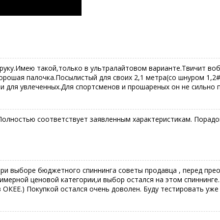
в руку.Имею такой,только в ультралайтовом варианте.Твичит воб
хорошая палочка.Посылистый для своих 2,1 метра(со шнуром 1,
к и для увлеченных.Для спортсменов и прошареных он не сильно 
Полностью соответствует заявленным характеристикам. Порадова
ри выборе бюджетного спиннинга советы продавца , перед пре
имерной ценовой категории,и выбор остался на этом спиннинге
в ОКЕЕ.) Покупкой остался очень доволен. Буду тестировать уже