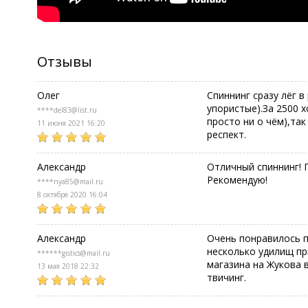
Отзывы
Олег
Спиннинг сразу лёг 
упористые).За 2500 
****del83@list.ru
просто ни о чём),та
11 июня 2021 16:20
респект.
Александр
Отличный спиннинг! 
Рекомендую!
****nya85@mail.ru
8 октября 2020 16:04
Александр
Очень понравилось п
несколько удилищ пр
******gistics@mail.ru
магазина на Жукова 
13 мая 2018 22:32
твичинг.