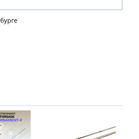
рбурге