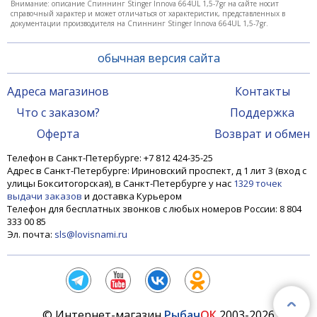
Внимание: описание Спиннинг Stinger Innova 664UL 1,5-7gr на сайте носит
справочный характер и может отличаться от характеристик, представленных в
документации производителя на Спиннинг Stinger Innova 664UL 1,5-7gr.
4 950 ₽
обычная версия сайта
Адреса магазинов
Контакты
Что с заказом?
Поддержка
Оферта
Возврат и обмен
Телефон в Санкт-Петербурге: +7 812 424-35-25
Адрес в Санкт-Петербурге: Ириновский проспект, д 1 лит 3 (вход с
улицы Бокситогорская), в Санкт-Петербурге у нас
1329 точек
выдачи заказов
и доставка Курьером
Телефон для бесплатных звонков с любых номеров России: 8 804
333 00 85
Спиннинг Stinger Innova 802ML 5-21gr
Эл. почта:
sls@lovisnami.ru
4 950 ₽
© Интернет-магазин
Рыбач
ОК
2003-2026