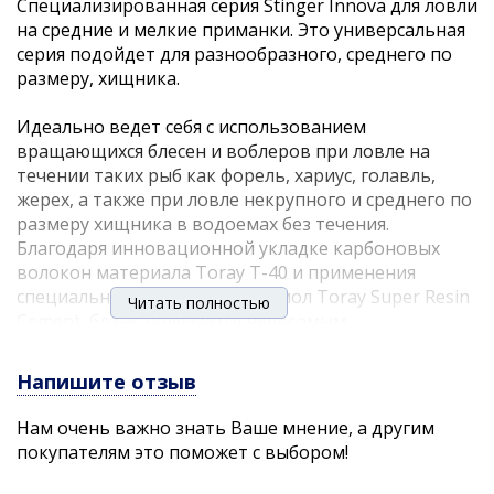
Специализированная серия Stinger Innova для ловли
на средние и мелкие приманки. Это универсальная
серия подойдет для разнообразного, среднего по
размеру, хищника.
Идеально ведет себя с использованием
вращающихся блесен и воблеров при ловле на
течении таких рыб как форель, хариус, голавль,
жерех, а также при ловле некрупного и среднего по
размеру хищника в водоемах без течения.
Благодаря инновационной укладке карбоновых
волокон материала Toray T-40 и применения
специальных отвердителя и смол Toray Super Resin
Читать полностью
Cement, бланк получается невесомым,
«неубиваемым», с мягкой чувствительной
вершинкой, позволяющей закидывать легкие и
Напишите отзыв
парусные приманки и гасить рывки хищника.
Нам очень важно знать Ваше мнение, а другим
Использованы современные кольца SLT в
покупателям это поможет с выбором!
специальных оправах против перехлеста лески.