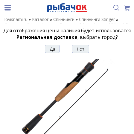
lovisnami.ru
»
Каталог
»
Спиннинги
»
Спиннинги Stinger
»
Спиннинги Stinger Innova
»
Спиннинг Stinger Innova 664UL 1,5-
Для отображения цен и наличия будет использоватся
7gr
Региональная доставка
, выбрать город?
Спиннинг Stinger Innova 664UL 1,5-7gr
Артикул:
117229