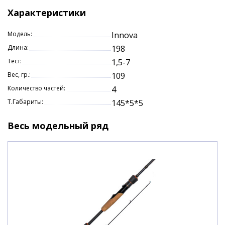
Вес: 109гр.
Характеристики
Длина: 1,98м.
Тест: 1,5-7гр.
Модель:
Innova
Количество секций: 4
Длина:
198
Тест:
1,5-7
Вес, гр.:
109
Количество частей:
4
Т.Габариты:
145*5*5
Весь модельный ряд