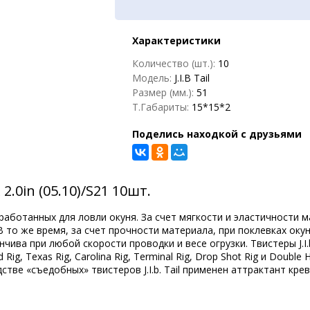
Характеристики
Количество (шт.):
10
Модель:
J.I.B Tail
Размер (мм.):
51
Т.Габариты:
15*15*2
Поделись находкой с друзьями
 2.0in (05.10)/S21 10шт.
разработанных для ловли окуня. За счет мягкости и эластичности
 то же время, за счет прочности материала, при поклевках окун
чива при любой скорости проводки и весе огрузки. Твистеры J.I.
, Texas Rig, Carolina Rig, Terminal Rig, Drop Shot Rig и Double Ho
стве «съедобных» твистеров J.I.b. Tail применен аттрактант кр