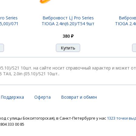
ro Series
Виброхвост LJ Pro Series
Виброхво
5.10)/PA03 10шт.
05,00)/071
TIOGA 2.4in(6.20)/T54 9шт
TIOGA 2.4i
380 ₽
5.10)/PA39 10шт.
in (05.10)/S21 10шт. на сайте носит справочный характер и может
TAIL 2.0in (05.10)/S21 10шт..
5.10)/S13 10шт.
Поддержка
Оферта
Возврат и обмен
5.10)/S15 10шт.
ход с улицы Бокситогорская), в Санкт-Петербурге у нас
1323 точки вы
04 333 00 85
5.10)/S21 10шт.