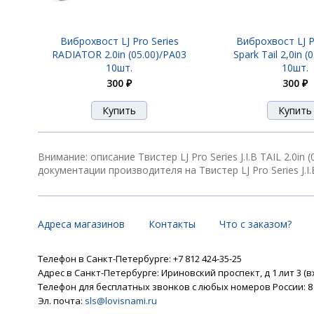
Виброхвост LJ Pro Series
Виброхвост LJ P
Твистер LJ Pro Series J.I.B TAIL 2.0in (0
RADIATOR 2.0in (05.00)/PA03
Spark Tail 2,0in (
10шт.
10шт.
300 ₽
300 ₽
Твистер LJ Pro Series J.I.B TAIL 2.0in (0
Внимание: описание Твистер LJ Pro Series J.I.B TAIL 2.0
документации производителя на Твистер LJ Pro Series J.I.B 
Твистер LJ Pro Series J.I.B TAIL 2.0in (0
Адреса магазинов
Контакты
Что с заказом?
Твистер LJ Pro Series J.I.B TAIL 2.0in (0
Телефон в Санкт-Петербурге: +7 812 424-35-25
Адрес в Санкт-Петербурге: Ириновский проспект, д 1 лит 3 (в
Телефон для бесплатных звонков с любых номеров России: 8 8
Твистер LJ Pro Series J.I.B TAIL 2.0in (0
Эл. почта:
sls@lovisnami.ru