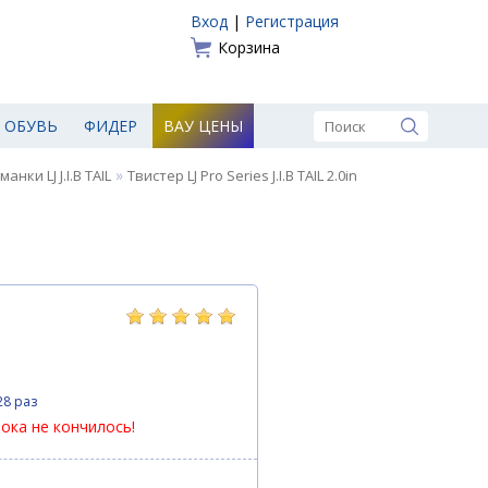
Вход
|
Регистрация
Корзина
ОБУВЬ
ФИДЕР
ВАУ ЦЕНЫ
»
ки LJ J.I.B TAIL
Твистер LJ Pro Series J.I.B TAIL 2.0in
28 раз
пока не кончилось!