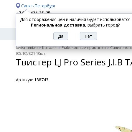
Санкт-Петербург
+7 812 424-35-25
Для отображения цен и наличия будет использоватся
Доставка
Оплата
Региональная доставка
, выбрать город?
УДИЛИЩА
СПИННИНГИ
КАТУШКИ
ПРИ
РЫБОЛОВНЫЕ
»
»
»
lovisnami.ru
Каталог
Рыболовные приманки
Силиконов
ТОВАРЫ
(05.10)/S21 10шт.
Твистер LJ Pro Series J.I.B T
Артикул:
138743