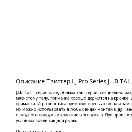
Описание Твистер LJ Pro Series J.I.B TAIL
J.I.b. Tail – серия «съедобных» твистеров, специально 
мясистому телу, приманка хорошо держится на крючке. В
приманки. Игра хвостика приманки очень активна и заман
Их можно использовать в любых видах монтажа: Jig Head Rig
отводного поводка и классического джига. При производ
условиях ловли хищной рыбы.
Цена указана за пачку