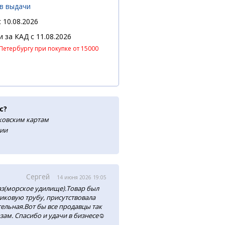
ов выдачи
 10.08.2026
 и за КАД
c 11.08.2026
Петербургу при покупке от 15000
с?
нковским картам
сии
Сергей
14 июня 2026 19:05
аз(морское удилище).Товар был
тиковую трубу, присутствовала
ельная.Вот бы все продавцы так
зам. Спасибо и удачи в бизнесе☺️