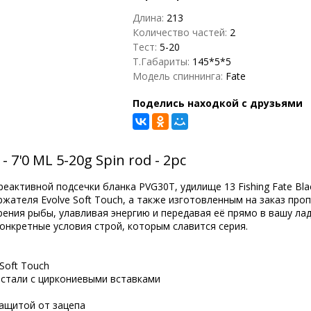
Длина:
213
Количество частей:
2
Тест:
5-20
Т.Габариты:
145*5*5
Модель спиннинга:
Fate
Поделись находкой с друзьями
 7'0 ML 5-20g Spin rod - 2pc
активной подсечки бланка PVG30T, удилище 13 Fishing Fate Bl
жателя Evolve Soft Touch, а также изготовленным на заказ пр
ерения рыбы, улавливая энергию и передавая её прямо в вашу ла
онкретные условия строй, которым славится серия.
Soft Touch
й стали с циркониевыми вставками
 защитой от зацепа