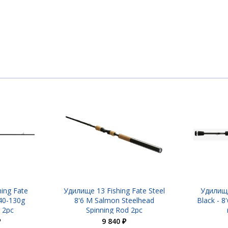
lmon Steelhead Spinning Rod 2pc
 1,5-5g - spinning rod - 2pc
ing Fate
Удилище 13 Fishing Fate Steel
Удилище
 40-130g
8'6 M Salmon Steelhead
Black - 8
- 2pc
Spinning Rod 2pc
₽
9 840 ₽