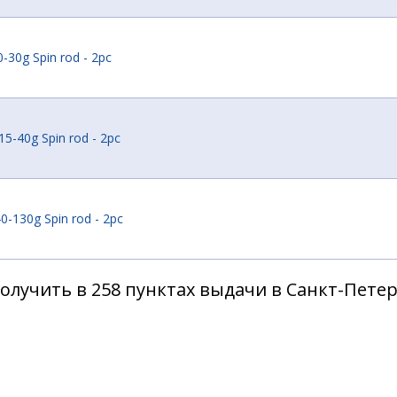
-30g Spin rod - 2pc
15-40g Spin rod - 2pc
0-130g Spin rod - 2pc
олучить в 258 пунктах выдачи в Санкт-Пете
40-130g casting rod - 2pc
40-130g casting rod - 2pc