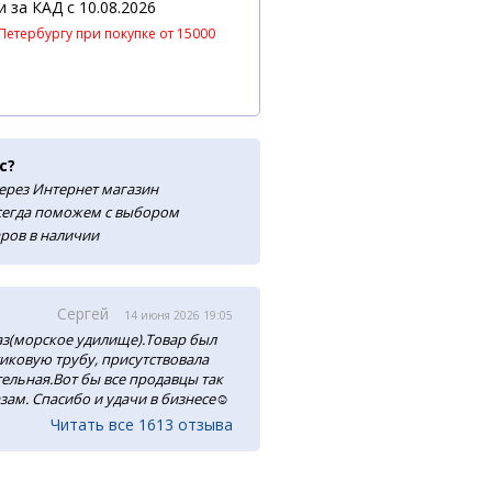
 и за КАД
c 10.08.2026
Петербургу при покупке от 15000
с?
ерез Интернет магазин
сегда поможем с выбором
аров в наличии
Сергей
14 июня 2026 19:05
аз(морское удилище).Товар был
тиковую трубу, присутствовала
ельная.Вот бы все продавцы так
зам. Спасибо и удачи в бизнесе☺️
Читать все 1613 отзыва