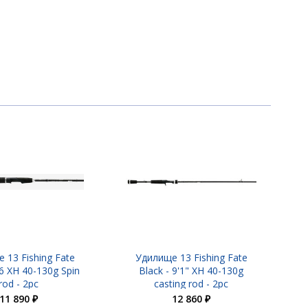
9 840 ₽
14 020 ₽
 13 Fishing Fate
Удилище 13 Fishing Fate
'6 XH 40-130g Spin
Black - 9'1" XH 40-130g
rod - 2pc
casting rod - 2pc
11 890 ₽
12 860 ₽