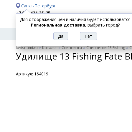
Санкт-Петербург
+7 812 424-35-25
Для отображения цен и наличия будет использоватся
Доставка
Оплата
Региональная доставка
, выбрать город?
УДИЛИЩА
СПИННИНГИ
КАТУШКИ
ПРИ
РЫБОЛОВНЫЕ
»
»
»
»
lovisnami.ru
Каталог
Спиннинги
Спиннинги 13 Fishing
С
ТОВАРЫ
Удилище 13 Fishing Fate Bla
Артикул:
164019