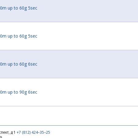
40m up to 60g 5sec
70m up to 60g 5sec
00m up to 60g 6sec
00m up to 90g 6sec
30m up to 140g 6sec
пект, д 1
+7 (812) 424–35–25
0)