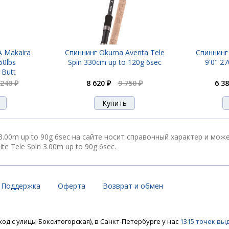
 Makaira
Спиннинг Okuma Aventa Tele
Спиннинг 
 50lbs
Spin 330cm up to 120g 6sec
9'0" 2
 Butt
 240 ₽
8 620 ₽
9 750 ₽
6 38
 3.00m up to 90g 6sec на сайте носит справочный характер и мож
 Tele Spin 3.00m up to 90g 6sec.
Поддержка
Оферта
Возврат и обмен
ход с улицы Бокситогорская), в Санкт-Петербурге у нас
1315 точек вы