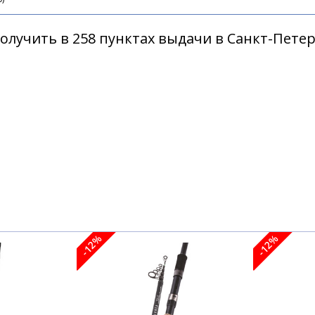
30m up to 90g 6sec
олучить в 258 пунктах выдачи в Санкт-Пете
50m up to 140g 6sec
-12%
-12%