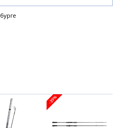
5 840 ₽
рбурге
6 470 ₽
7 310 ₽
-12%
-39%