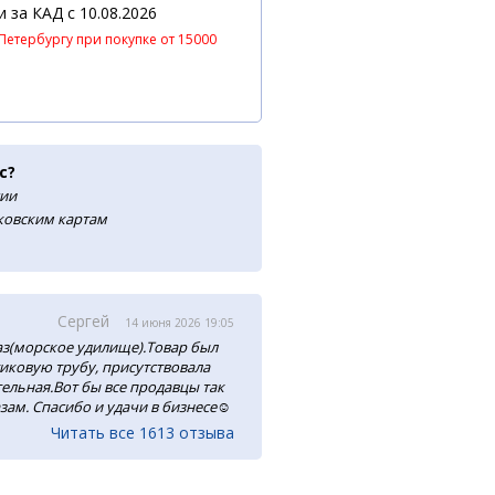
 и за КАД
c 10.08.2026
Петербургу при покупке от 15000
с?
сии
нковским картам
Сергей
14 июня 2026 19:05
аз(морское удилище).Товар был
тиковую трубу, присутствовала
ельная.Вот бы все продавцы так
зам. Спасибо и удачи в бизнесе☺️
Читать все 1613 отзыва