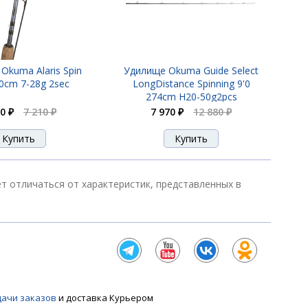
Okuma Alaris Spin
Удилище Okuma Guide Select
70cm 7-28g 2sec
LongDistance Spinning 9'0
274cm H20-50g2pcs
0 ₽
7 210 ₽
7 970 ₽
12 880 ₽
ет отличаться от характеристик, представленных в
дачи заказов
и доставка Курьером