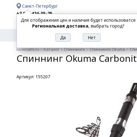
Санкт-Петербург
+7 812 424-35-25
Для отображения цен и наличия будет использоватся
Доставка
Оплата
Региональная доставка
, выбрать город?
УДИЛИЩА
СПИННИНГИ
КАТУШКИ
ПРИ
РЫБОЛОВНЫЕ
»
»
»
»
lovisnami.ru
Каталог
Спиннинги
Спиннинги Okuma
Спи
ТОВАРЫ
Спиннинг Okuma Carbonite 
Артикул:
155207