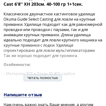
Cast 6'8'' XH 203см. 40-100 гр 1+1сек.
Классическое двухчастное кастинговое удилище
Okuma Guide Select Casting для ловли на крупные
приманки. Удилище подходит как для равномерной
проводки или проводки с паузами, так и для
анимации крупных приманок. Длина удилища
идеально подходит для ловли крупного хищника на
крупные приманки с лодки. Удилище
спроектировано для ловли мультипликаторами.
Так же хорошо подходит для тролинга.
Особенности:
- Материал
30T
и
Toray 30 40T
карбон
Читать полностью
- Кольца
Sea Guide
SS с вставкой
Zirconia
- Катушкодержатель
Fuji
TCSM
Напишите отзыв
- Технология
UFR
Tip
Нам очень важно знать Ваше мнение, а другим