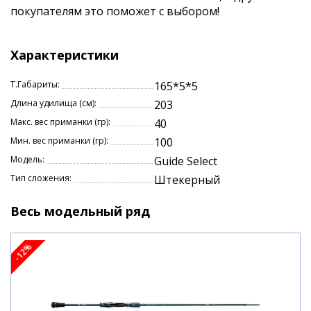
- Премиум
EVA
покупателям это поможет с выбором!
Характеристики:
Характеристики
Длина (см): 203
Т.Габариты:
165*5*5
Тест (гр): 40 - 100
Длина удилища (см):
203
Количество колен: 1+1
Макс. вес приманки (гр):
40
Трансп.длина (см): 165
Мин. вес приманки (гр):
100
Модель:
Guide Select
Тип сложения:
Штекерный
Весь модельный ряд
-12%