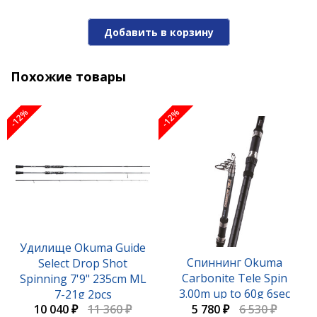
Удилище Okuma Guide Select Crank Casting 7'6"
228cm M 8-28g 2pcs
Добавить в корзину
10 340 ₽
11 700 ₽
Похожие товары
-12%
-12%
-12%
Удилище Okuma Guide
Удилище Okuma Guide Select Drop Shot Spinning
Спиннинг Okuma
Select Drop Shot
7'9" 235cm ML 7-21g 2pcs
Carbonite Tele Spin
Spinning 7'9" 235cm ML
3.00m up to 60g 6sec
7-21g 2pcs
10 040 ₽
11 360 ₽
10 040 ₽
11 360 ₽
5 780 ₽
6 530 ₽