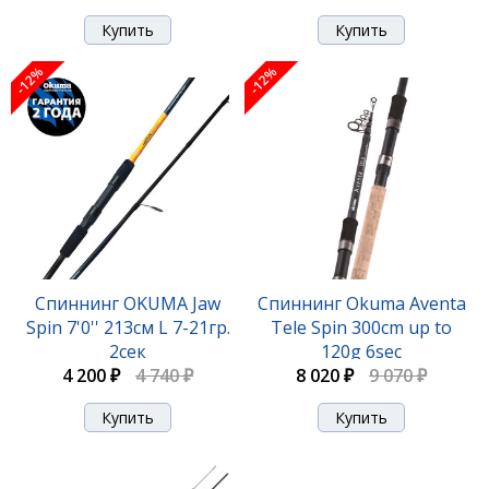
-12%
-12%
-12%
Удилище Okuma Guide Select Finesse Spinning 7'3"
220cm ML 7-21g 2pcs
Спиннинг OKUMA Jaw
Спиннинг Okuma Aventa
Spin 7'0'' 213см L 7-21гр.
Tele Spin 300cm up to
9 740 ₽
11 020 ₽
2сек
120g 6sec
4 200 ₽
4 740 ₽
8 020 ₽
9 070 ₽
-12%