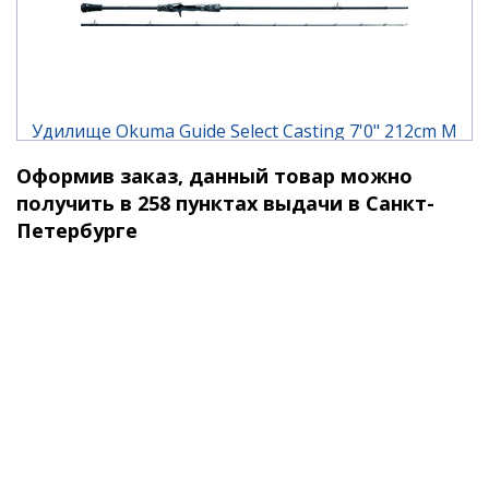
Удилище Okuma Guide Select Casting 7'0" 212cm M
10-30g 2pcs
Оформив заказ, данный товар можно
9 590 ₽
10 850 ₽
получить в 258 пунктах выдачи в Санкт-
Петербурге
-12%