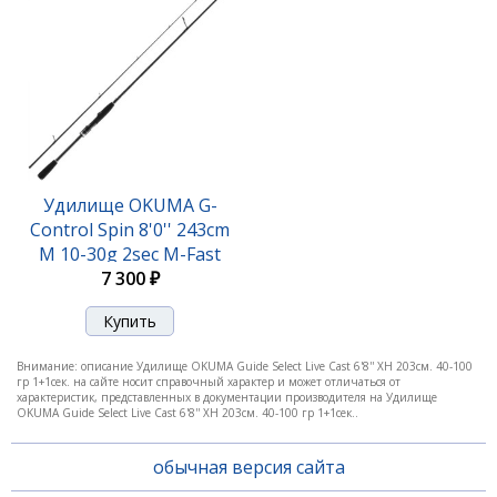
Удилище Okuma Guide Select Finesse Spinning 8'3"
251cm L 3-15g 2pcs
Удилище OKUMA G-
Control Spin 8'0'' 243cm
10 040 ₽
11 360 ₽
M 10-30g 2sec M-Fast
7 300 ₽
-12%
Внимание: описание Удилище OKUMA Guide Select Live Cast 6'8'' XH 203см. 40-100
гр 1+1сек. на сайте носит справочный характер и может отличаться от
характеристик, представленных в документации производителя на Удилище
OKUMA Guide Select Live Cast 6'8'' XH 203см. 40-100 гр 1+1сек..
обычная версия сайта