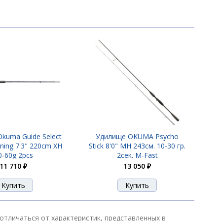
kuma Guide Select
Удилище OKUMA Psycho
ning 7'3" 220cm XH
Stick 8'0" MH 243см. 10-30 гр.
0-60g 2pcs
2сек. M-Fast
11 710 ₽
13 050 ₽
 отличаться от характеристик, представленных в