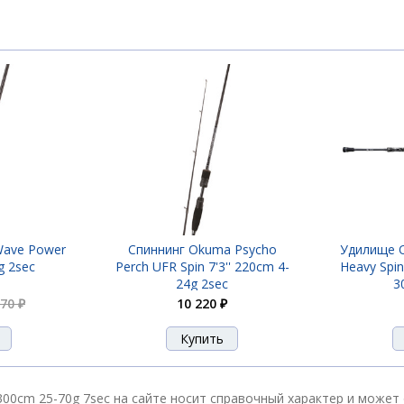
Wave Power
Спиннинг Okuma Psycho
Удилище O
g 2sec
Perch UFR Spin 7'3'' 220cm 4-
Heavy Spin
24g 2sec
3
870 ₽
10 220 ₽
300cm 25-70g 7sec на сайте носит справочный характер и может