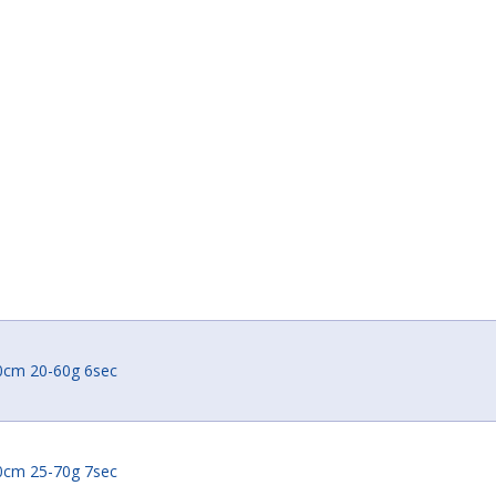
0cm 20-60g 6sec
0cm 25-70g 7sec