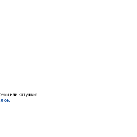
чки или катушки!
лке.