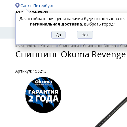
Санкт-Петербург
+7 812 424-35-25
Для отображения цен и наличия будет использоватся
Доставка
Оплата
Региональная доставка
, выбрать город?
УДИЛИЩА
СПИННИНГИ
КАТУШКИ
ПРИ
РЫБОЛОВНЫЕ
»
»
»
»
lovisnami.ru
Каталог
Спиннинги
Спиннинги Okuma
Спи
ТОВАРЫ
Спиннинг Okuma Revenger 
Артикул:
155213