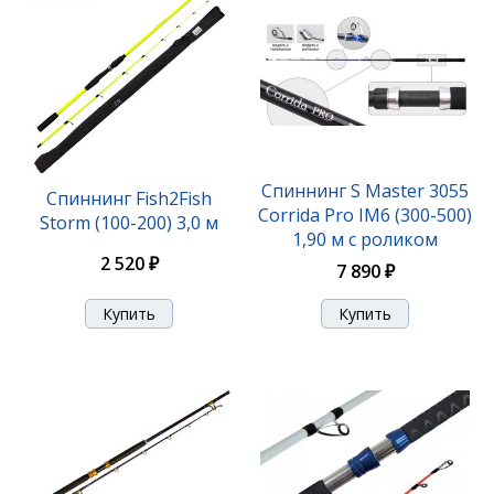
Удилище Stinger Elfish BoatSpecial 602XXH 1,80m
Спиннинг S Master 3055
Спиннинг Fish2Fish
200-800gr
Corrida Pro IM6 (300-500)
Storm (100-200) 3,0 м
1,90 м с роликом
3 850 ₽
2 520 ₽
7 890 ₽