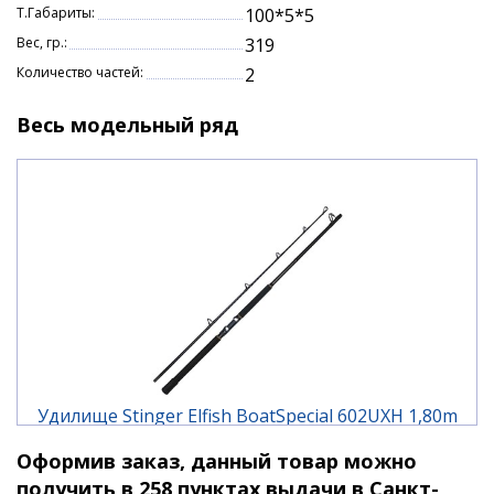
Т.Габариты:
100*5*5
Вес, гр.:
319
Количество частей:
2
Весь модельный ряд
Удилище Stinger Elfish BoatSpecial 602UXH 1,80m
300-1000gr
Оформив заказ, данный товар можно
4 130 ₽
получить в 258 пунктах выдачи в Санкт-