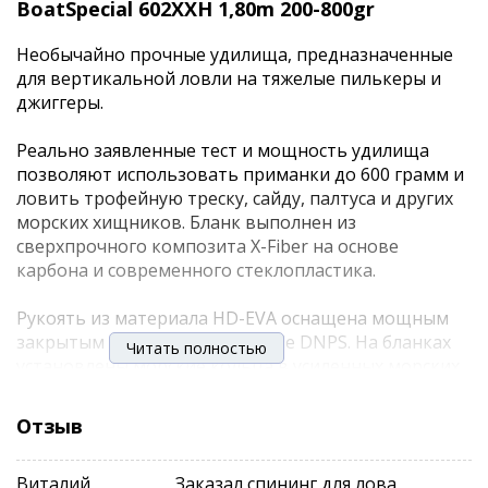
BoatSpecial 602XXH 1,80m 200-800gr
Необычайно прочные удилища, предназначенные
для вертикальной ловли на тяжелые пилькеры и
джиггеры.
Реально заявленные тест и мощность удилища
позволяют использовать приманки до 600 грамм и
ловить трофейную треску, сайду, палтуса и других
морских хищников. Бланк выполнен из
сверхпрочного композита X-Fiber на основе
карбона и современного стеклопластика.
Рукоять из материала HD-EVA оснащена мощным
закрытым держателем Seaguide DNPS. На бланках
Читать полностью
установлены морские кольца в усиленных морских
рамах с прочными вставками из керамики.
Дополнительно на конце рукояти имеется
Отзыв
крестовина для возможности использования
силового пояса, при вываживании крупной рыбы.
Виталий
Заказал спининг для лова
Удилища двухчастные.