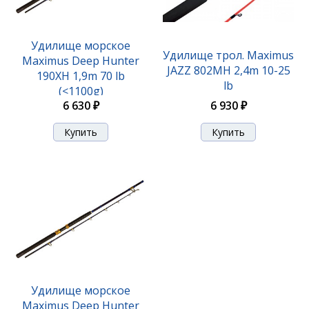
Удилище Stinger Elfish BoatSpecial 702XH 2,10m
Удилище морское
Удилище трол. Maximus
100-600gr
Maximus Deep Hunter
JAZZ 802MH 2,4m 10-25
190XH 1,9m 70 lb
3 850 ₽
lb
(<1100g)
6 930 ₽
6 630 ₽
Удилище морское
Maximus Deep Hunter