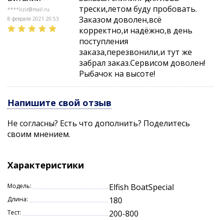
трески,летом буду пробовать.
****lizir@mail.ru
Заказом доволен,всё
Вес: -гр.
8 февраля 2021 20:53
корректно,и надёжно,в день
Длина: 1,80м.
поступления
Тест: 200-800гр.
заказа,перезвонили,и тут же
Количество секций: 2
забрал заказ.Сервисом доволен!
Рыбачок на высоте!
Напишите свой отзыв
Не согласны? Есть что дополнить? Поделитесь
своим мнением.
Характеристики
Модель:
Elfish BoatSpecial
Длина:
180
Тест:
200-800