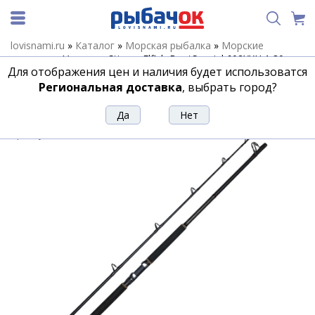
lovisnami.ru
»
Каталог
»
Морская рыбалка
»
Морские
удилища
»
Удилище Stinger Elfish BoatSpecial 602XXH 1,80m
Для отображения цен и наличия будет использоватся
200-800gr
Региональная доставка
, выбрать город?
Удилище Stinger Elfish BoatSpecial
602XXH 1,80m 200-800gr
Артикул:
117238