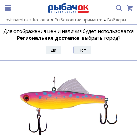
lovisnami.ru
»
Каталог
»
Рыболовные приманки
»
Воблеры
зимние (вибы)
»
Вибы ECOPRO
»
Вибы ECOPRO Sandra-M
»
Для отображения цен и наличия будет использоватся
Виб ECOPRO Sandra-M 55мм 8г 092-Pink Delirium
Региональная доставка
, выбрать город?
Виб ECOPRO Sandra-M 55мм 8г 092-Pink
Delirium
Артикул:
153138