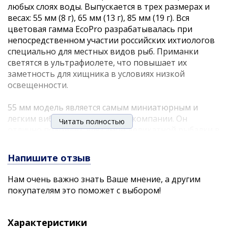
любых слоях воды. Выпускается в трех размерах и
весах: 55 мм (8 г), 65 мм (13 г), 85 мм (19 г). Вся
цветовая гамма EcoPro разрабатывалась при
непосредственном участии российских ихтиологов
специально для местных видов рыб. Приманки
светятся в ультрафиолете, что повышает их
заметность для хищника в условиях низкой
освещенности.
55 мм модель является самым миниатюрным и
легким вибом в ассортименте компании. Он
Читать полностью
отлично подойдет для самой деликатной рыбалки в
водоемах без течения, либо на участках рек со
слабым течением. Основными трофеями виба
Напишите отзыв
станут окунь, щука, некрупный судак и берш.
Средняя модель Sandra-M весит 13 граммов и
Нам очень важно знать Ваше мнение, а другим
является самой универсальной. Она будет
покупателям это поможет с выбором!
востребована как на реках, так и в стоячей воде.
Что касается старшего виба в линейке, то он лучше
всего подойдет для течения и больших глубин.
Характеристики