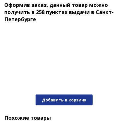
Оформив заказ, данный товар можно
модели, используются крючки 4, 6 и 8 номеров.
840 ₽
получить в 258 пунктах выдачи в Санкт-
Петербурге
Виб ECOPRO Sandra-M 55мм 8г 012 First Aid
Добавить в корзину
840 ₽
Похожие товары