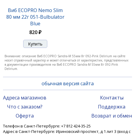
Виб ECOPRO Sandra-M 55мм 8г 051-Bulbulator
Blue
Виб ECOPRO Nemo Slim
80 мм 22г 051-Bulbulator
840 ₽
Blue
820 ₽
Внимание: описание Виб ECOPRO Sandra-M 55мм 8г 092-Pink Delirium на сайте
носит справочный характер и может отличаться от характеристик, представленных
в документации производителя на Виб ECOPRO Sandra-M 55мм 8г 092-Pink
Delirium.
обычная версия сайта
Адреса магазинов
Контакты
Виб ECOPRO Sandra-M 55мм 8г 052-Hot Pepper
Что с заказом?
Поддержка
Оферта
Возврат и обмен
840 ₽
Телефон в Санкт-Петербурге: +7 812 424-35-25
Адрес в Санкт-Петербурге: Ириновский проспект, д 1 лит 3 (вход с