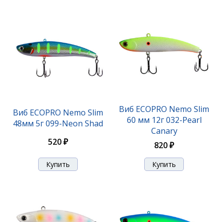
Виб ECOPRO Sandra-M 55мм 8г 023 Broken Lime
Виб ECOPRO Nemo Slim
Виб ECOPRO Nemo Slim
60 мм 12г 032-Pearl
48мм 5г 099-Neon Shad
Canary
840 ₽
520 ₽
820 ₽