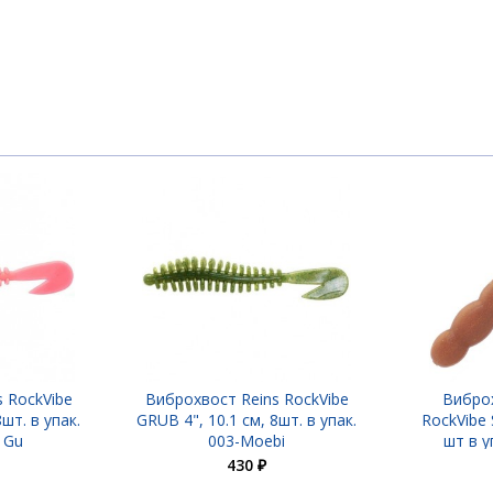
 10.1 см, 6 шт в упак.008-Ghost
 10.1 см, 6 шт в упак.019-Oxbloo
 RockVibe
Виброхвост Reins RockVibe
Виброх
шт. в упак.
GRUB 4", 10.1 см, 8шт. в упак.
RockVibe 
 Gu
003-Moebi
шт в у
430 ₽