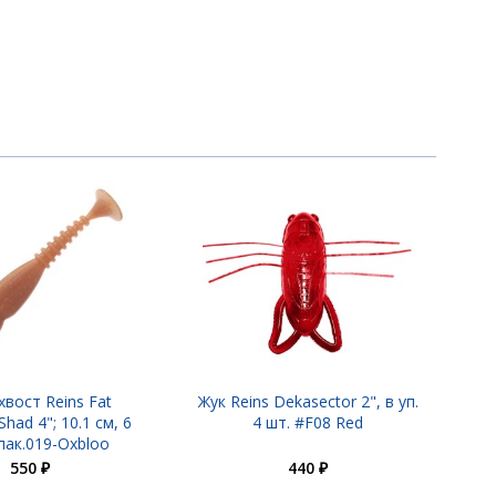
550 ₽
550 ₽
вост Reins Fat
Жук Reins Dekasector 2", в уп.
Shad 4"; 10.1 см, 6
4 шт. #F08 Red
пак.019-Oxbloo
550 ₽
440 ₽