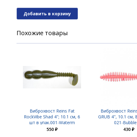
Виброхвост Reins Fat RockVibe Shad 4";
Добавить в корзину
Похожие товары
Виброхвост Reins Fat RockVibe Shad 4";
Виброхвост Reins Fat
Виброхвост Reins
RockVibe Shad 4"; 10.1 см, 6
GRUB 4", 10.1 см, 8
шт в упак.001-Waterm
021-Bubble
550 ₽
430 ₽