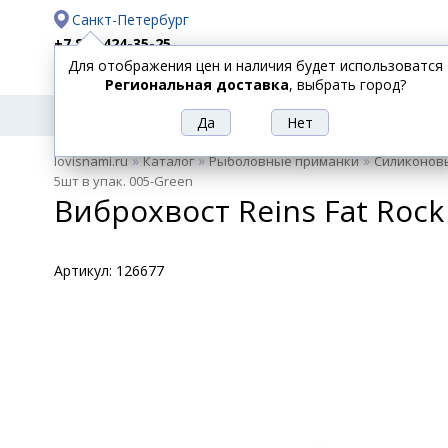
Санкт-Петербург
+7 812 424-35-25
Для отображения цен и наличия будет использоватся
Доставка
Оплата
Региональная доставка
, выбрать город?
УДИЛИЩА
СПИННИНГИ
КАТУШКИ
ПРИ
РЫБОЛОВНЫЕ
»
»
»
lovisnami.ru
Каталог
Рыболовные приманки
Силиконов
ТОВАРЫ
5шт в упак. 005-Green
Виброхвост Reins Fat Rock 
Артикул:
126677