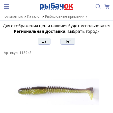
lovisnami.ru
»
Каталог
»
Рыболовные приманки
»
Силиконовые приманки
»
Силиконовые приманки Lucky John
Для отображения цен и наличия будет использоватся
»
Силиконовые приманки LJ Tioga
»
Виброхвост LJ Pro Series
TIOGA 2.4in(6.20)/T36 9шт
Региональная доставка
, выбрать город?
Виброхвост LJ Pro Series TIOGA
2.4in(6.20)/T36 9шт
Артикул:
118945