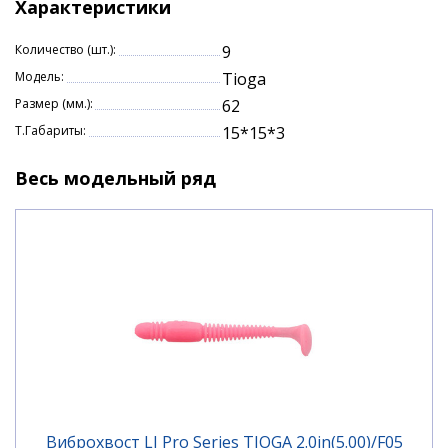
приманку во рту, что позволит всегда и
Характеристики
своевременно выполнить результативную
подсечку.
Количество (шт.):
9
Модель:
Tioga
Размер (мм.):
62
Т.Габариты:
15*15*3
Весь модельный ряд
Виброхвост LJ Pro Series TIOGA 2.0in(5.00)/F05