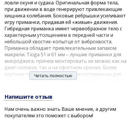
ловли окуня и судака. Оригинальная форма тела,
при движении в воде генерируют привлекающие
хищника колебания. Боковые ребрышки усиливают
игру приманки, придавая ей «живые» движения.
Гибридная приманка имеет червеобразное тело с
характерным утолщением в передней части и
небольшой хвостик-копытце от виброхвоста.
Приманка обладает привлекательным запахом
макрели. Tioga 51 и 61 мм – лучшие приманки для
микроджига, причем монтировать их можно как на
джиг-головке, так и на офсетном крючке. Более
крупные приманки – Tioga 99мм оптимальны для
Читать полностью
классического джига, а Tioga 75мм может успешно
применяться в самых различных разнесенных
оснастках. Самые мелкие приманки привлекают
Напишите отзыв
внимание окуня, бычка-ротана и другой
«микроджиговой» рыбы. Модели покрупнее –
Нам очень важно знать Ваше мнение, а другим
заинтересуют щуку и судака. Формула Scent&Taste
покупателям это поможет с выбором!
Inside Formula гарантирует то, что после поклевки,
рыба будет максимально долго удерживать