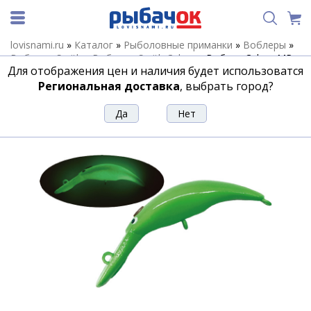
lovisnami.ru
»
Каталог
»
Рыболовные приманки
»
Воблеры
»
Воблеры Smith
»
Воблеры Smith Calmo
»
Воблер Calmo MR-
Для отображения цен и наличия будет использоватся
F 38мм. 1,8гр. №04
Региональная доставка
, выбрать город?
Воблер Calmo MR-F 38мм. 1,8гр. №04
Артикул:
194404