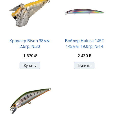
Воблер Calmo MR-F 38мм. 1,8гр. №04
Кроулер Bisen 38мм.
Воблер Haluca 145F
2,6гр. №30
145мм. 19,0гр. №14
1 750 ₽
1 670 ₽
2 430 ₽