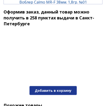
Воблер Calmo MR-F 38мм. 1,8гр. №01
Оформив заказ, данный товар можно
1 750 ₽
получить в 258 пунктах выдачи в Санкт-
Петербурге
Воблер Calmo MR-F 38мм. 1,8гр. №02
Добавить в корзину
1 750 ₽
Похожие товары