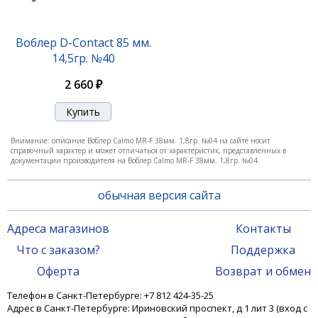
Воблер Calmo MR-F 38мм. 1,8гр. №05
Воблер D-Contact 85 мм.
14,5гр. №40
1 750 ₽
2 660 ₽
Внимание: описание Воблер Calmo MR-F 38мм. 1,8гр. №04 на сайте носит
справочный характер и может отличаться от характеристик, представленных в
документации производителя на Воблер Calmo MR-F 38мм. 1,8гр. №04.
обычная версия сайта
Адреса магазинов
Контакты
Что с заказом?
Поддержка
Воблер Calmo MR-F 38мм. 1,8гр. №06
Оферта
Возврат и обмен
Телефон в Санкт-Петербурге: +7 812 424-35-25
Адрес в Санкт-Петербурге: Ириновский проспект, д 1 лит 3 (вход с
1 750 ₽