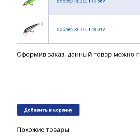
Воблер REBEL F10 56V
Воблер REBEL F49 01V
Оформив заказ, данный товар можно п
Воблер REBEL F49 02
Воблер REBEL F49 03
Добавить в корзину
Воблер REBEL F49 03H
Похожие товары