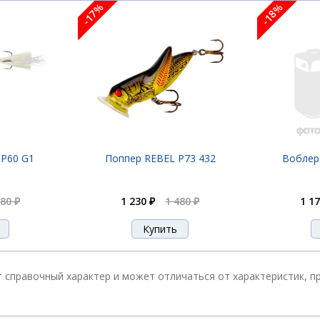
-17%
-18%
 P60 G1
Поппер REBEL P73 432
Воблер
480 ₽
1 230 ₽
1 480 ₽
1 17
т справочный характер и может отличаться от характеристик, 