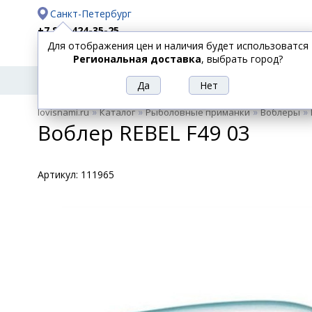
Санкт-Петербург
+7 812 424-35-25
Для отображения цен и наличия будет использоватся
Доставка
Оплата
Региональная доставка
, выбрать город?
УДИЛИЩА
СПИННИНГИ
КАТУШКИ
ПРИ
РЫБОЛОВНЫЕ
»
»
»
»
lovisnami.ru
Каталог
Рыболовные приманки
Воблеры
ТОВАРЫ
Воблер REBEL F49 03
Артикул:
111965