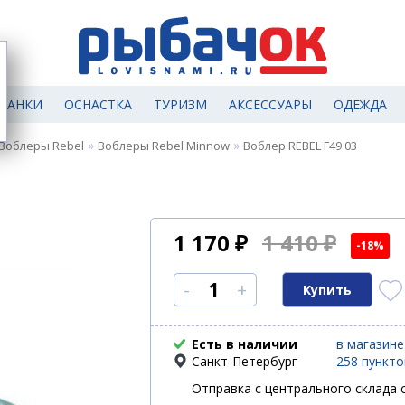
МАНКИ
ОСНАСТКА
ТУРИЗМ
АКСЕССУАРЫ
ОДЕЖДА
»
»
Воблеры Rebel
Воблеры Rebel Minnow
Воблер REBEL F49 03
1 170
₽
1 410 ₽
-18%
-
+
Есть в наличии
в магазине
Санкт-Петербург
258 пункт
Отправка с центрального склада с