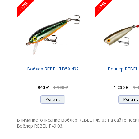
Воблер REBEL F49 03V
-17%
-17%
Воблер REBEL F49 478V
Воблер REBEL F49 479V
Воблер REBEL TD50 492
Поппер REBEL
940 ₽
1 130 ₽
1 230 ₽
1 
Воблер REBEL F49 56V
Воблер REBEL F49 70H
Внимание: описание Воблер REBEL F49 03 на сайте носи
Воблер REBEL F49 03.