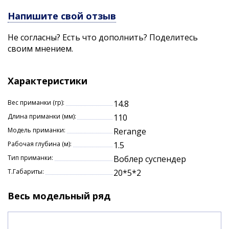
данный минноу со спиннингами средне лайтового
Напишите свой отзыв
тестового диапазона. Кроме того, новый минноу на
щуку уместен в тех водоемах, где хищная рыба
Не согласны? Есть что дополнить? Поделитесь
предпочитает питаться более мелкими кормовыми
своим мнением.
объектами.
Характеристики:
Характеристики
длина: 110 мм,
масса: 14,8 г
Вес приманки (гр):
14.8
суспендер (SP),
Длина приманки (мм):
110
заглубление 1-1,5м
Модель приманки:
Rerange
Рабочая глубина (м):
1.5
Тип приманки:
Воблер суспендер
Т.Габариты:
20*5*2
Весь модельный ряд