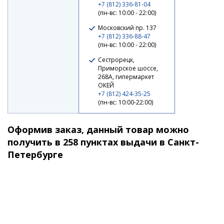
+7 (812) 336-81-04
(пн-вс: 10:00 - 22:00)
Московский пр. 137
+7 (812) 336-88-47
(пн-вс: 10:00 - 22:00)
Воблер Jackall Rerange 110 SP MR matt tiger
Сестрорецк,
Приморское шоссе,
2 110 ₽
268А, гипермаркет
ОКЕЙ
+7 (812) 424-35-25
(пн-вс: 10:00-22:00)
Оформив заказ, данный товар можно
получить в 258 пунктах выдачи в Санкт-
Петербурге
Воблер Jackall Rerange 110 SP MR tropical mat tiger