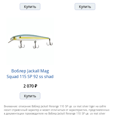
Воблер Jackall Rerange 110 SP uv trapped tiger
2 110 ₽
Воблер Jackall Mag
Squad 115 SP 92 ss shad
2 070 ₽
Внимание: описание Воблер Jackall Rerange 110 SP цв. uv mat silver tiger на сайте
носит справочный характер и может отличаться от характеристик, представленных
в документации производителя на Воблер Jackall Rerange 110 SP цв. uv mat silver