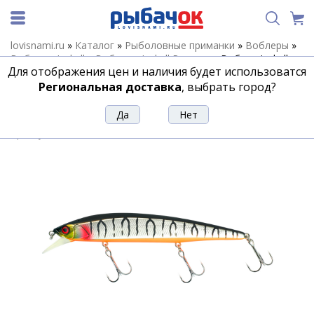
lovisnami.ru
»
Каталог
»
Рыболовные приманки
»
Воблеры
»
Воблеры Jackall
»
Воблеры Jackall Rerange
»
Воблер Jackall
Для отображения цен и наличия будет использоватся
Rerange 110 SP цв. uv mat silver tiger
Региональная доставка
, выбрать город?
Воблер Jackall Rerange 110 SP цв. uv
mat silver tiger
Артикул:
107935