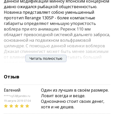
данной модификации минноу японским концерном
давно ожидался рыбацкой общественностью.
Новинка представляет собою уменьшенный
прототип Rerange 130SP - более компактные
габариты определяют меньшую упористость
воблера при его анимации. Реренж 110 мм
обладает превосходной системой дальнего заброса,
основанной на подвижном вольфрамовой
цилиндре. С помощью данной новинки воблеров
Джакал спиннингист может быть менее зависимым
от влияния ветра, а также охватывать больший
Читать полностью
радиус ловли.
Новинка 2017 года обладает существенным
Отзыв
потенциалом в привлечении рыбы благодаря
разнообразной игре на рывковых типах подачи
Евгений
Один из лучших в своём размере.
приманки. Реренж показывает эффективные
Ловит всегда и везде.
покачивания боками на паузах после рывков,
****ny53@yandex.ru
Однозначно стоит своих денег,
привлекая внимание щуки - именно на эту хищницу
19 августа 2019 07:04
хотя и не дешев.
рассчитана эта новая модель. Меньший вес и малое
лобовое сопротивление позволяют применять