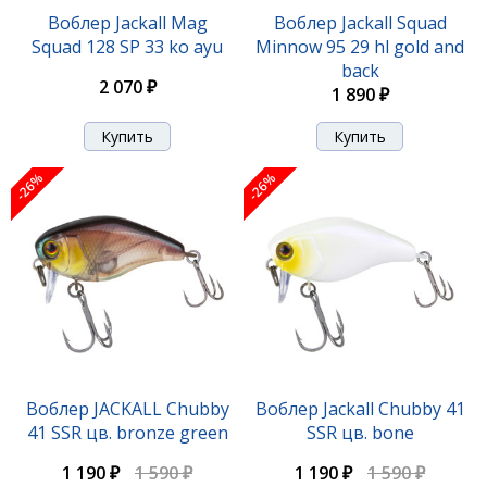
Воблер Jackall Mag
Воблер Jackall Squad
Squad 128 SP 33 ko ayu
Minnow 95 29 hl gold and
back
2 070 ₽
1 890 ₽
-26%
-26%
Воблер Jackall Rerange 110 SP uv secret chart clear
tiger
2 110 ₽
Воблер JACKALL Chubby
Воблер Jackall Chubby 41
41 SSR цв. bronze green
SSR цв. bone
1 190 ₽
1 590 ₽
1 190 ₽
1 590 ₽