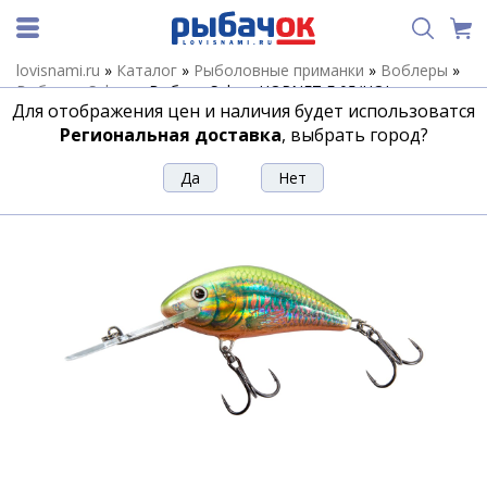
lovisnami.ru
»
Каталог
»
Рыболовные приманки
»
Воблеры
»
Воблеры Salmo
»
Воблер Salmo HORNET F 05/HOI
Для отображения цен и наличия будет использоватся
Воблер Salmo HORNET F 05/HOI
Региональная доставка
, выбрать город?
Артикул:
203472