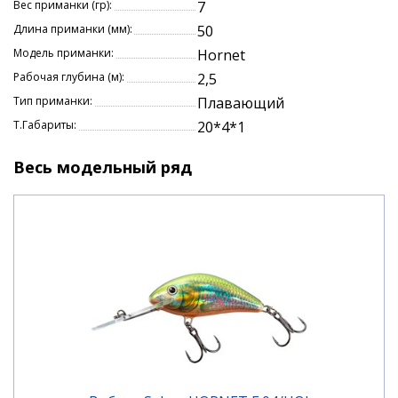
Вес приманки (гр):
7
Характеристики
Длина приманки (мм):
50
Модель приманки:
Hornet
длина: 50 мм.
Рабочая глубина (м):
2,5
вес: 7,0 гр.
Тип приманки:
Плавающий
глубина погружения: 3,5 — 4,0 м.
Т.Габариты:
20*4*1
тип: тонущий
цвет: YD
Весь модельный ряд