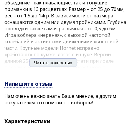
объединяет как плавающие, так и тонущие
приманки в 13 расцветках. Размер – от 25 до 70мм,
вес – от 1,5 до 14гр. В зависимости от размера
оснащаются одним или двумя тройниками. Глубина
проводки также самая различная – от 0,5 до 6м.
Игра воблера «нервная», с высокой частотой
колебаний и активными движениями хвостовой
части. Крупные модели Hornet исправно
«работают» по кумже, лососю и щуке. Версии
длиной 25-40мм будут очень кстати при ловле
Читать полностью
форели, язя, голавля и окуня. Hornet можно
забрасывать как вверх по течению, так и вниз. В
первом случае ведите приманку чуть быстрее, чем
Напишите отзыв
скорость течения. Хороших результатов приносит
также ловля троллингом глубоко заныривающими
Нам очень важно знать Ваше мнение, а другим
моделями. Практический совет – при
покупателям это поможет с выбором!
использовании самых маленьких и легких воблеров
откажитесь от вертлюжков, вяжите
«раппаловскую» петлю и результат вас не
Характеристики
разочарует!