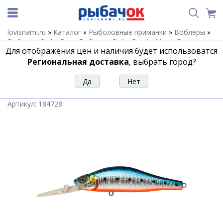
lovisnami.ru
»
Каталог
»
Рыболовные приманки
»
Воблеры
»
Воблеры Strike Pro
»
Воблеры Strike Pro Archback Deep
»
Для отображения цен и наличия будет использоватся
Воблер Strike Pro Archback Deep 120SP EG-125CL-SP#A234-
SBO-LU
Региональная доставка
, выбрать город?
Воблер Strike Pro Archback Deep 120SP
EG-125CL-SP#A234-SBO-LU
Артикул:
184728