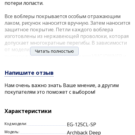
потери лопасти.
Все воблеры покрывается особым отражающим
лаком, рисунок наносится вручную. Затем наносится
защитное покрытие. Петли каждого воблера
изготовлены из нержавеющей проволоки, которая
допускает многократные перегибы. В зависимости
от модели, воблеры оснащены
Читать полностью
высококачественными тройниками VMC/OWNER и
надежными заводными кольцами. То, что
производство происходит в одном месте и под
Напишите отзыв
постоянным контролем позволяет выпускать
продукцию высочайшего качества.
Нам очень важно знать Ваше мнение, а другим
покупателям это поможет с выбором!
Воблер Strike Pro Archback Deep 120SP - достаточно
тяжелый, но компактный воблер способный
заглубляться до 7 метров, что позволяет
Характеристики
выманивать хищника с серьезной глубины,
облавливать русловые бровки и свалы. Оснащен
Код модели:
EG-125CL-SP
системой дальнего заброса и шумовой камерой.
Модель:
Archback Deep