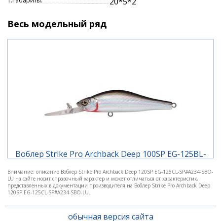
Т.Габариты:
20*5*2
Весь модельный ряд
Воблер Strike Pro Archback Deep 100SP EG-125BL-
SP#A010-EP 10см 21,4гр
Внимание: описание Воблер Strike Pro Archback Deep 120SP EG-125CL-SP#A234-SBO-
LU на сайте носит справочный характер и может отличаться от характеристик,
740 ₽
представленных в документации производителя на Воблер Strike Pro Archback Deep
120SP EG-125CL-SP#A234-SBO-LU.
обычная версия сайта