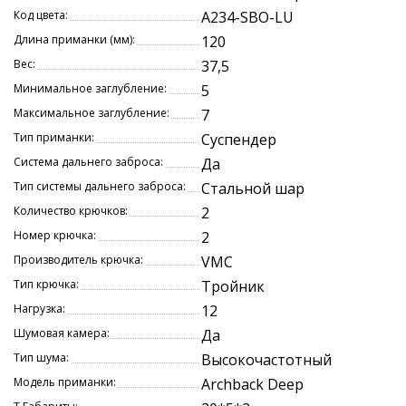
Предпочтительные способы ловли троллинг и
Код цвета:
A234-SBO-LU
взаброс. Основными объектами лова станут щука и
судак.
Длина приманки (мм):
120
Вес:
37,5
Характеристики:
Минимальное заглубление:
5
длина 12 см.
Максимальное заглубление:
7
вес 37,5 гр.
Тип приманки:
Суспендер
суспендер (SP)
заглубление 5-7 м.
Система дальнего заброса:
Да
Тип системы дальнего заброса:
Стальной шар
Количество крючков:
2
Номер крючка:
2
Производитель крючка:
VMC
Тип крючка:
Тройник
Нагрузка:
12
Шумовая камера:
Да
Тип шума:
Высокочастотный
Модель приманки:
Archback Deep