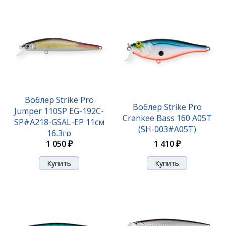
Воблер Strike Pro Top Water Minnow 110 JL-
166F#287-713
620 ₽
Воблер Strike Pro
Воблер Strike Pro
Jumper 110SP EG-192C-
Crankee Bass 160 A05T
SP#A218-GSAL-EP 11см
(SH-003#A05T)
16,3гр
1 410 ₽
1 050 ₽
Воблер Strike Pro Top Water Minnow 110 JL-
166F#597S 11см 10,5гр
620 ₽