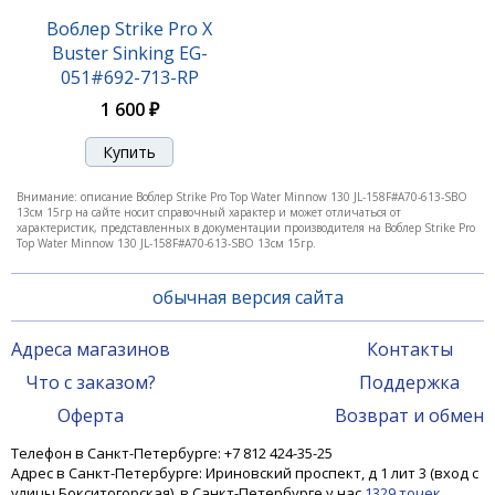
Воблер Strike Pro X
Buster Sinking EG-
051#692-713-RP
1 600 ₽
Воблер Strike Pro Top Water Minnow 110 JL-
Внимание: описание Воблер Strike Pro Top Water Minnow 130 JL-158F#A70-613-SBO
166F#692-SBO-RP 11см 10,5гр
13см 15гр на сайте носит справочный характер и может отличаться от
характеристик, представленных в документации производителя на Воблер Strike Pro
620 ₽
Top Water Minnow 130 JL-158F#A70-613-SBO 13см 15гр.
обычная версия сайта
Адреса магазинов
Контакты
Что с заказом?
Поддержка
Оферта
Возврат и обмен
Телефон в Санкт-Петербурге: +7 812 424-35-25
Адрес в Санкт-Петербурге: Ириновский проспект, д 1 лит 3 (вход с
улицы Бокситогорская), в Санкт-Петербурге у нас
1329 точек