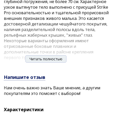
глубиной погружения, не более 70 см. Характерное
узкое вытянутое тело выполнено с присущей Strike
Pro основательностью и тщательной прорисовкой
внешних признаков живого малька. Это касается
достоверной детализации чешуйчатого покрытия,
наличия разделительной полосы вдоль тела,
рельефных жаберных крышек, "живых" глаз.
Некоторые варианты оформления имеют
отрисованные боковые плавники и
дополнительные точки в районе крепления
первого тройника.
Читать полностью
Для эффективного использования воблера Strike
Pro Top Water Minnow в условиях ночного лова или
Напишите отзыв
днем в замутненном водоеме в палитру окрасок
включены светящиеся и флуоресцентные
Нам очень важно знать Ваше мнение, а другим
расцветки. Долговечное покрытие почти
покупателям это поможет с выбором!
безболезненно переносит столкновение с зубами
хищника и другими разрушительными факторами.
Даже при интенсивной эксплуатации в течение
Характеристики
сезона негативные последствия для покрытия