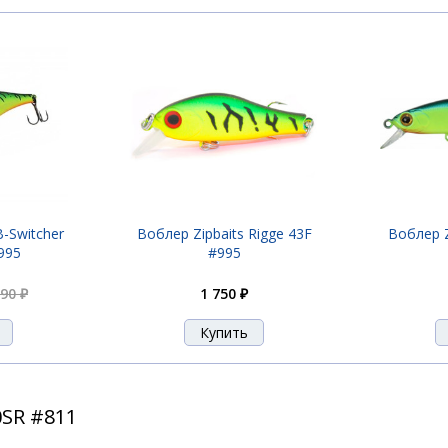
B-Switcher
Воблер Zipbaits Rigge 43F
Воблер Z
#995
#995
890 ₽
1 750 ₽
0SR #811