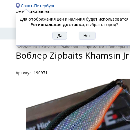
Санкт-Петербург
+7 812 424-35-25
Для отображения цен и наличия будет использоватся
Доставка
Оплата
Региональная доставка
, выбрать город?
УДИЛИЩА
СПИННИНГИ
КАТУШКИ
ПРИ
РЫБОЛОВНЫЕ
»
»
»
»
lovisnami.ru
Каталог
Рыболовные приманки
Воблеры
ТОВАРЫ
Воблер Zipbaits Khamsin Jr
Артикул:
190971