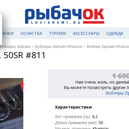
МАНКИ
ОСНАСТКА
ТУРИЗМ
АКСЕССУАРЫ
ОДЕЖДА
»
»
Воблеры Zipbaits
Воблеры Zipbaits Khamsin
Воблер Zipbaits Khamsin
. 50SR #811
1 69
Нам очень жаль, но данный
Вы можете посмотреть другие п
Воблеры Zip
Характеристики
Вес приманки (гр):
4,2
Длина приманки (мм):
50
Модель приманки:
Khamsin