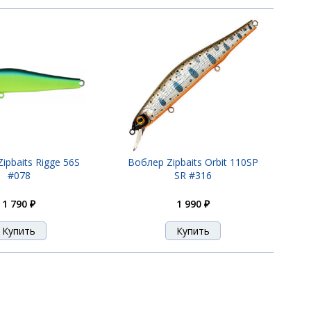
ipbaits Rigge 56S
Воблер Zipbaits Orbit 110SP
#078
SR #316
1 790 ₽
1 990 ₽