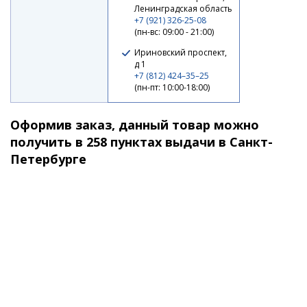
Ленинградская область
+7 (921) 326-25-08
(пн-вс: 09:00 - 21:00)
Ириновский проспект,
Воблер Zipbaits Rigge 35F #050
д 1
+7 (812) 424–35–25
(пн-пт: 10:00-18:00)
1 750 ₽
Оформив заказ, данный товар можно
получить в 258 пунктах выдачи в Санкт-
Петербурге
Воблер Zipbaits Rigge 35F #078