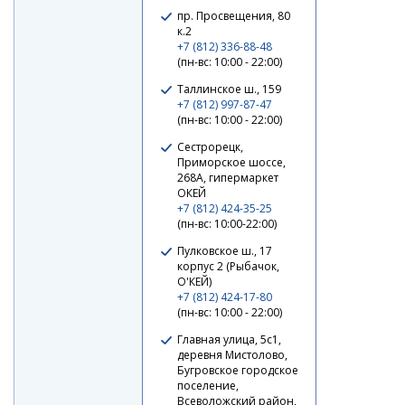
пр. Просвещения, 80
к.2
+7 (812) 336-88-48
(пн-вс: 10:00 - 22:00)
Таллинское ш., 159
+7 (812) 997-87-47
(пн-вс: 10:00 - 22:00)
Сестрорецк,
Приморское шоссе,
Воблер Zipbaits Rigge 35F #039
268А, гипермаркет
ОКЕЙ
+7 (812) 424-35-25
1 750 ₽
(пн-вс: 10:00-22:00)
Пулковское ш., 17
корпус 2 (Рыбачок,
О'КЕЙ)
+7 (812) 424-17-80
(пн-вс: 10:00 - 22:00)
Главная улица, 5с1,
деревня Мистолово,
Бугровское городское
поселение,
Всеволожский район,