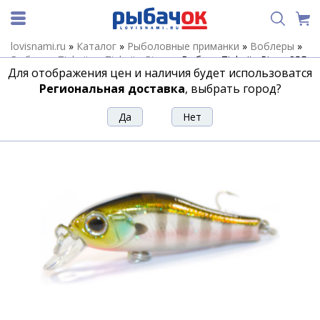
lovisnami.ru
»
Каталог
»
Рыболовные приманки
»
Воблеры
»
Воблеры Zipbaits
»
Zipbaits-Rigge
»
Воблер Zipbaits Rigge 35F
Для отображения цен и наличия будет использоватся
#509
Региональная доставка
, выбрать город?
Воблер Zipbaits Rigge 35F #509
Артикул:
184925