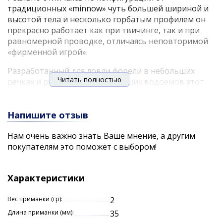
традиционных «minnow» чуть большей шириной и
высотой тела и несколько горбатым профилем он
прекрасно работает как при твичинге, так и при
равномерной проводке, отличаясь неповторимой
«фирменной игрой».
Разработанный для ловли форели в небольших
Читать полностью
речках и ручьях, в условиях наших водоемов этот
«малыш» стал грозой практически всех без
исключения хищных, полухищных и даже мирных
рыб. Список потенциальных трофеев включает как
Напишите отзыв
традиционных хищников (некрупная щучка, окунь),
Нам очень важно знать Ваше мнение, а другим
не оставляющих без внимания практически любую
покупателям это поможет с выбором!
приманку, так и вполне мирных представителей
ихтиофауны, попадающихся при ловле спиннингом
в виде исключения (уклейка, плотва, пескарь).
Характеристики
Rigge-35 оснащен системой Mag-Drive Super High
Balanced System, за счет которой достигнута
Вес приманки (гр):
2
идеальная балансировка, способствующая не
Длина приманки (мм):
35
только «правильной ориентации» воблера в воде,