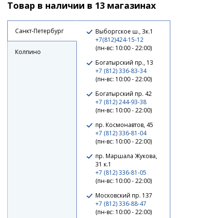
Заглубление: 0,3-0,8 м.
Товар в наличии в 13 магазинах
1 750 ₽
1 890 ₽
Санкт-Петербург
Выборгское ш., 3к.1
+7(812)424-15-12
-8%
(пн-вс: 10:00 - 22:00)
Колпино
Богатырский пр., 13
+7 (812) 336-83-34
(пн-вс: 10:00 - 22:00)
Богатырский пр. 42
+7 (812) 244-93-38
(пн-вс: 10:00 - 22:00)
пр. Космонавтов, 45
+7 (812) 336-81-04
(пн-вс: 10:00 - 22:00)
Воблер Zipbaits Rigge 35F #021
пр. Маршала Жукова,
31 к.1
1 750 ₽
1 890 ₽
+7 (812) 336-81-05
(пн-вс: 10:00 - 22:00)
Московский пр. 137
+7 (812) 336-88-47
(пн-вс: 10:00 - 22:00)