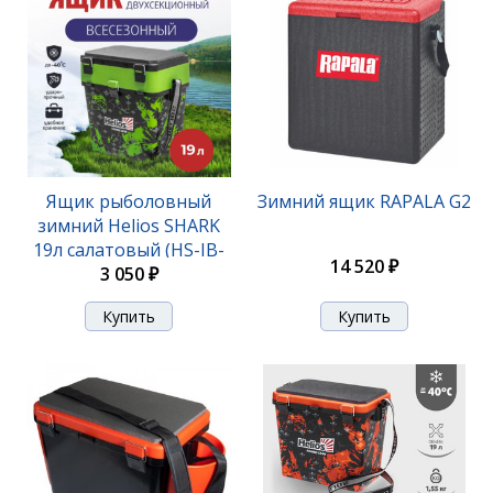
Ящик рыболовный
Зимний ящик RAPALA G2
зимний Helios SHARK
19л салатовый (HS-IB-
14 520 ₽
19-SHG)
3 050 ₽