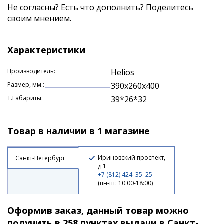
Длина: 39 см (по верху), 32 см - по низу.
Не согласны? Есть что дополнить? Поделитесь
своим мнением.
Ширина: 26 см
Высота: 40 см.
Характеристики
Вес ящика: 2 кг
Производитель:
Helios
Размер, мм.:
390x260x400
Т.Габариты:
39*26*32
Товар в наличии в 1 магазине
Ириновский проспект,
Санкт-Петербург
д 1
+7 (812) 424–35–25
(пн-пт: 10:00-18:00)
Оформив заказ, данный товар можно
получить в 258 пунктах выдачи в Санкт-