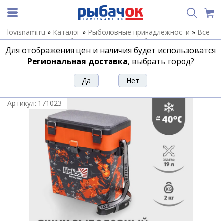
lovisnami.ru
»
Каталог
»
Рыболовные принадлежности
»
Все
для хранения
»
Рыболовные ящики
»
Рыболовные ящики
Для отображения цен и наличия будет использоватся
Helios
»
Ящик рыболовный зимний Helios SHARK 19л
оранжевый
Региональная доставка
, выбрать город?
Ящик рыболовный зимний Helios
SHARK 19л оранжевый
Артикул:
171023