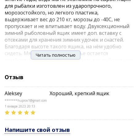
для рыбалки изготовлен из ударопрочного,
морозостойкого, но легкого пластика,
выдерживает вес до 210 кг, морозы до -40С, не
пропускает и не впитывает воду. Двухсекционный
зимний рыболовный ящик имеет доп. вставку с
отсеками для хранения зимних удочек и снастей.
Благодаря высоте такого ящика, на нём удобно
сидеть. Мягкое и теплое сиденье остается
Читать полностью
комфортным даже в морозы. Ящик для рыболовных
снастей имеет объем 19 л, этот основной отсек
предназначен для рыболовных аксессуаров,
Отзыв
термоса, удобен для перевозки улова, легко моется.
Внутри крышки-сиденья есть 4 коробочки для
Aleksey
Хороший, крепкий ящик
хранения приманок и мелких аксессуаров.
*******huprov1@gmail.com
Рекомендуемая нагрузка - до 130 кг, максимальная -
1 января 2023 20:13
210 кг.
Объем: 19 л.
Напишите свой отзыв