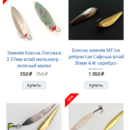
Блесна зимняя MF Ice
Зимняя блесна Лиговка
ребристая Сафоша впай
3 37мм впай мельхиор -
36мм 4,4г серебро-
зеленый малек
латунь
550 ₽
750 ₽
1 050 ₽
-30%