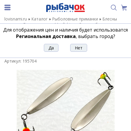
lovisnami.ru
»
Каталог
»
Рыболовные приманки
»
Блесны
зимние
»
Блесны зимние Maxfishing
»
Зимние блесны
Для отображения цен и наличия будет использоватся
Maxfishing Леднево
»
Зимняя блесна MF Ice Леднево подвес
46мм 7г серебро-серебро
Региональная доставка
, выбрать город?
Зимняя блесна MF Ice Леднево подвес
46мм 7г серебро-серебро
Артикул:
195704