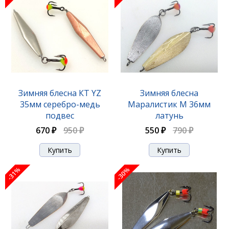
Зимняя блесна КТ YZ
Зимняя блесна
35мм серебро-медь
Маралистик М 36мм
подвес
латунь
670 ₽
950 ₽
550 ₽
790 ₽
-31%
-30%