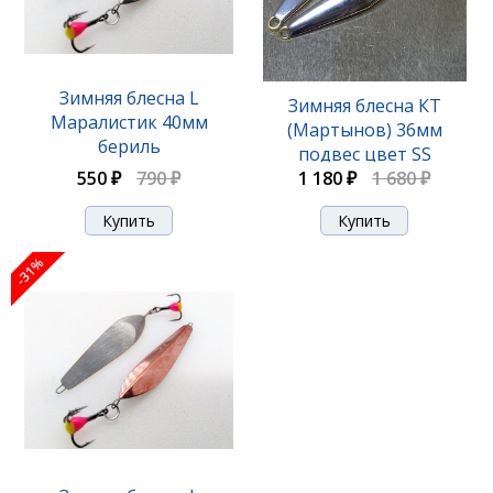
Зимняя блесна L
Зимняя блесна КТ
Маралистик 40мм
(Мартынов) 36мм
бериль
подвес цвет SS
550 ₽
790 ₽
1 180 ₽
1 680 ₽
-31%