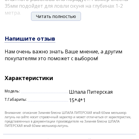
35мм подойдет для ловли окуня на глубинах 1-2
метра.
Читать полностью
Блесна не является литой или штампованной и
имеет полностью ручной цикл изготовления с
дополнительной доводкой и шлифовкой
Напишите отзыв
поверхностей. Оснащается блесна тройным
Нам очень важно знать Ваше мнение, а другим
крючком высокого качества с опушкой из люрекса
покупателям это поможет с выбором!
для дополнительного привлечения окуня.
Характеристики
Модель:
Шпала Питерская
Т.Габариты:
15*4*1
Внимание: описание Зимняя блесна ШПАЛА ПИТЕРСКАЯ впай 60мм мельхиор-
латунь на сайте носит справочный характер и может отличаться от характеристик,
представленных в документации производителя на Зимняя блесна ШПАЛА
ПИТЕРСКАЯ впай 60мм мельхиор-латунь.