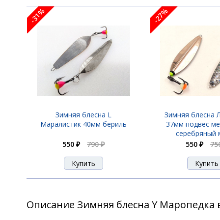
-31%
-27%
Зимняя блесна L
Зимняя блесна Л
Маралистик 40мм бериль
37мм подвес ме
серебряный 
550 ₽
790 ₽
550 ₽
75
Описание Зимняя блесна Y Маропедка 