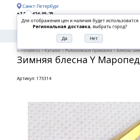
Санкт-Петербург
+7 812 424-35-25
Для отображения цен и наличия будет использоватся
Доставка
Оплата
Региональная доставка
, выбрать город?
УДИЛИЩА
СПИННИНГИ
КАТУШКИ
ПРИ
РЫБОЛОВНЫЕ
»
»
»
lovisnami.ru
Каталог
Рыболовные приманки
Блесны зи
ТОВАРЫ
Зимняя блесна Y Маропед
Артикул:
173314