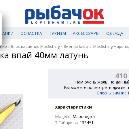
МАНКИ
ОСНАСТКА
ТУРИЗМ
АКСЕССУАРЫ
ОДЕЖДА
»
»
мние
Блесны зимние Maxfishing
Зимние блесны Maxfishing Маропе
ка впай 40мм латунь
410
Нам очень жаль, но данный
Вы можете посмотреть другие п
Блесны зимние M
Характеристики
Модель:
Маропедка
Т.Габариты:
15*4*1