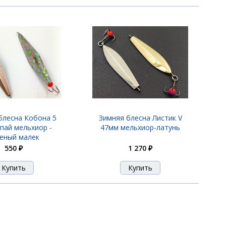
блесна Кобона 5
Зимняя блесна Листик V
пай мельхиор -
47мм мельхиор-латунь
еный малек
550 ₽
1 270 ₽