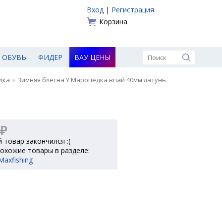
Вход
|
Регистрация
Корзина
ОБУВЬ
ФИДЕР
ВАУ ЦЕНЫ
»
дка
Зимняя блесна Y Маропедка впай 40мм латунь
 ₽
 товар закончился :(
охожие товары в разделе:
axfishing