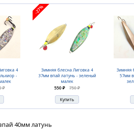
-27%
иговка 4
Зимняя блесна Лиговка 4
Зимняя 
льхиор -
37мм впай латунь - зеленый
57мм в
малек
малек
зел
0 ₽
550 ₽
750 ₽
впай 40мм латунь