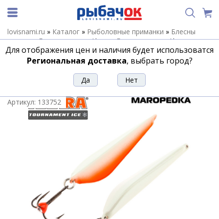
lovisnami.ru
»
Каталог
»
Рыболовные приманки
»
Блесны
зимние
»
Блесны зимние Akara
»
Блесны зимние Akara
Для отображения цен и наличия будет использоватся
Maropedka
»
Блесна Akara Tournament Ice Maropedka 45 6гр.
32P фосфорн
Региональная доставка
, выбрать город?
Блесна Akara Tournament Ice
Maropedka 45 6гр. 32P фосфорн
Артикул:
133752