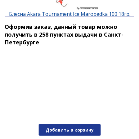
Блесна Akara Tournament Ice Maropedka 100 18гр.
1/Go
Оформив заказ, данный товар можно
480 ₽
получить в 258 пунктах выдачи в Санкт-
Петербурге
Блесна Akara Tournament Ice Maropedka 100 18гр.
1/Sil
Добавить в корзину
420 ₽