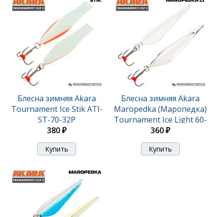
Блесна Akara Tournament Ice Maropedka 100 18гр.
27/Sil
Блесна зимняя Akara
Блесна зимняя Akara
Tournament Ice Stik ATI-
Maropedka (Маропедка)
420 ₽
ST-70-32P
Tournament Ice Light 60-
380 ₽
360 ₽
SIL