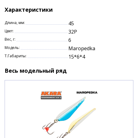
береговых камышей, до больших глубин на
водохранилищах. «Маропедка» может быть
Характеристики
рекомендована как обычным рыбакам, так и
профессиональным спортсменам.
Длина, мм:
45
Цвет:
32P
Вес, г:
6
Модель:
Maropedka
Т.Габариты:
15*6*4
Весь модельный ряд