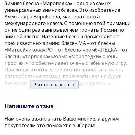
Зимняя блесна «Маропедка» - одна из самых
универсальных зимних блесен. Это изобретение
Александра Воробьева, мастера спорта
международного класса. С помощью этой приманки
он не один раз выигрывал чемпионаты России по
зимней блесне. Название блесны происходит от
трех известных зимних блесен.МА – от блесны
«Матвейчикова».РО – от блесны «ромб».ПЕДКА – от
блесны «торпедка».Форма «Маропедки» очень
простая, что обеспечивает очень стабильную игру.
При ловле этой блесной можно применять очень
разнообразные взмахи, перехлесты вас не будут
беспокоить. Варьируя амплитуду и резкость
Читать полностью
взмахов можно добиться разнообразной игры и
подобрать ключик к капризной рыбе. Если вы
ловите на «Маропедку», то вашими трофеями
Напишите отзыв
может быть практически любая хищная рыба.
Однако чаще всего блесна применятся для ловли
Нам очень важно знать Ваше мнение, а другим
судака, щуки и, конечно, вездесущего окуня. На эту
покупателям это поможет с выбором!
блесну можно ловить в разнообразных условиях: от