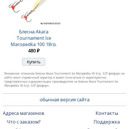
Блесна Akara Tournament Ice Maropedka 100 18гр.
28/Go
Блесна Akara
Tournament Ice
420 ₽
Maropedka 100 18гр.
480 ₽
1/Go
Внимание: описание Блесна Akara Tournament Ice Maropedka 45 6гр. 32P фосфорн на
сайте носит справочный характер и может отличаться от характеристик,
представленных в документации производителя на Блесна Akara Tournament Ice
Maropedka 45 6гр. 32P фосфорн.
обычная версия сайта
Адреса магазинов
Контакты
Блесна Akara Tournament Ice Maropedka 100 18гр.
Что с заказом?
Поддержка
3/Go