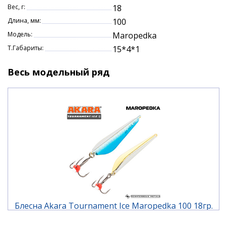
Вес, г:
18
береговых камышей, до больших глубин на
водохранилищах. «Маропедка» может быть
Длина, мм:
100
рекомендована как обычным рыбакам, так и
Модель:
Maropedka
профессиональным спортсменам.
Т.Габариты:
15*4*1
Характеристики:
Весь модельный ряд
длина 100 мм.
вес 18 гр.
Блесна Akara Tournament Ice Maropedka 100 18гр.
1/Go