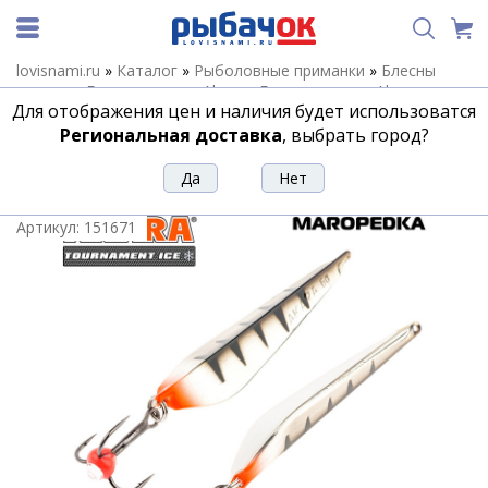
lovisnami.ru
»
Каталог
»
Рыболовные приманки
»
Блесны
зимние
»
Блесны зимние Akara
»
Блесны зимние Akara
Для отображения цен и наличия будет использоватся
Maropedka
»
Блесна Akara Tournament Ice Maropedka 100
18гр. 31/Sil
Региональная доставка
, выбрать город?
Блесна Akara Tournament Ice
Maropedka 100 18гр. 31/Sil
Артикул:
151671