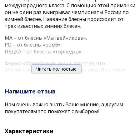
международного класса. С помощью этой приманки
он не один раз выигрывал чемпионаты России по
зимней блесне. Название блесны происходит от
трех известных зимних блесен.
МА – от блесны «Матвейчикова».
РО – от блесны «ромб».
ПЕДКА – от блесны «торпедка».
Форма «Маропедки» очень простая, что
Читать полностью
обеспечивает очень стабильную игру. При ловле
этой блесной можно применять очень
разнообразные взмахи, перехлесты вас не будут
беспокоить. Варьируя амплитуду и резкость
Напишите отзыв
взмахов можно добиться разнообразной игры и
Нам очень важно знать Ваше мнение, а другим
подобрать ключик к капризной рыбе. Если вы
покупателям это поможет с выбором!
ловите на «Маропедку», то вашими трофеями
может быть практически любая хищная рыба.
Однако чаще всего блесна применятся для ловли
Характеристики
судака, щуки и, конечно, вездесущего окуня. На эту
блесну можно ловить в разнообразных условиях: от