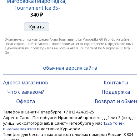
Maropedka (Маропедка)
420 ₽
Tournament Ice 35-
86/SIL
340 ₽
Внимание: описание Блесна Akara Tournament Ice Maropedka 60 8гр. Go на сайте
носит справочный характер и может отличаться от характеристик, представленных
в документации производителя на Блесна Akara Tournament Ice Maropedka 60 8гр.
Go.
обычная версия сайта
Адреса магазинов
Контакты
Блесна Akara Tournament Ice Maropedka 100 18гр.
Что с заказом?
Поддержка
3/Go
Оферта
Возврат и обмен
420 ₽
Телефон в Санкт-Петербурге: +7 812 424-35-25
Адрес в Санкт-Петербурге: Ириновский проспект, д 1 лит 3 (вход с
улицы Бокситогорская), в Санкт-Петербурге у нас
1326 точек
выдачи заказов
и доставка Курьером
Телефон для бесплатных звонков с любых номеров России: 8 804