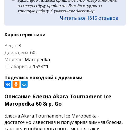
Здраствуте. Посылка пришла быстро, товар отличный,
на севераз буду пробовать. Всех благодсрю за
хорошую работу. С уваженинм Александр.
Читать все 1615 отзывов
Характеристики
Вес, г:
8
Длина, мм:
60
Модель:
Maropedka
Т.Габариты:
15*4*1
Поделись находкой с друзьями
Описание Блесна Akara Tournament Ice
Maropedka 60 8гр. Go
Блесна Akara Tournament Ice Maropedka -
достаточно известная и популярная зимняя блесна,
как среди рыболовов спортсменов, так и