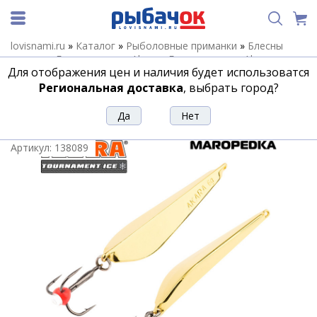
lovisnami.ru
»
Каталог
»
Рыболовные приманки
»
Блесны
зимние
»
Блесны зимние Akara
»
Блесны зимние Akara
Для отображения цен и наличия будет использоватся
Maropedka
»
Блесна Akara Tournament Ice Maropedka 60 8гр.
Go
Региональная доставка
, выбрать город?
Блесна Akara Tournament Ice
Maropedka 60 8гр. Go
Артикул:
138089