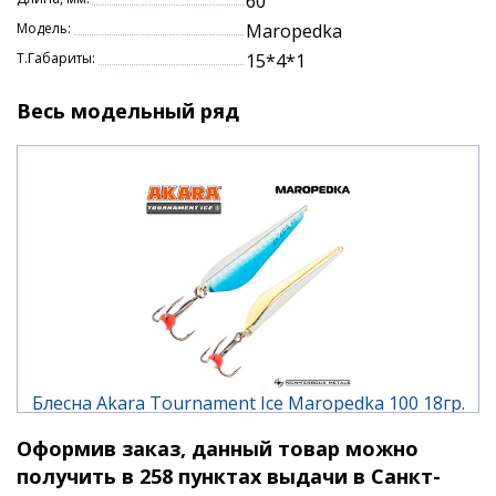
60
Модель:
Maropedka
Т.Габариты:
15*4*1
Весь модельный ряд
Блесна Akara Tournament Ice Maropedka 100 18гр.
1/Go
Оформив заказ, данный товар можно
480 ₽
получить в 258 пунктах выдачи в Санкт-