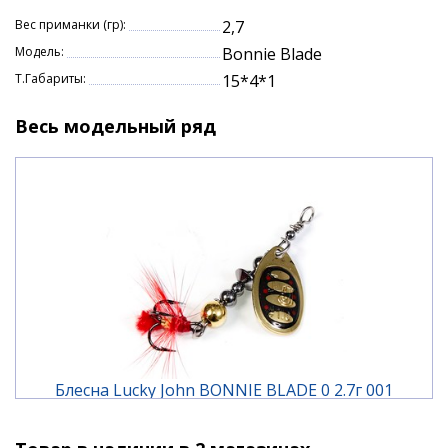
которого зависит вес и дальнобойность приманки,
Вес приманки (гр):
2,7
а также ее устойчивость в воде.
Модель:
Bonnie Blade
На всех тройниках связана яркая мушка, основное
Т.Габариты:
15*4*1
предназначение которой – снять последние
сомнения у приготовившейся к атаке хищной рыбы.
Весь модельный ряд
Блесна Lucky John BONNIE BLADE 0 2.7г 001