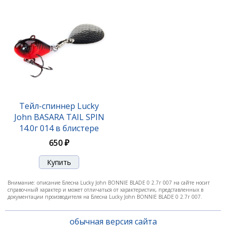
480 ₽
Тейл-спиннер Lucky
John BASARA TAIL SPIN
14.0г 014 в блистере
650 ₽
Блесна Lucky John BONNIE BLADE 01 3.5г 003
Внимание: описание Блесна Lucky John BONNIE BLADE 0 2.7г 007 на сайте носит
510 ₽
справочный характер и может отличаться от характеристик, представленных в
документации производителя на Блесна Lucky John BONNIE BLADE 0 2.7г 007.
обычная версия сайта