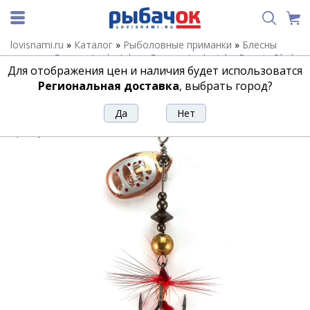
lovisnami.ru
»
Каталог
»
Рыболовные приманки
»
Блесны
летние
»
Блесны Lucky John
»
Блесны Lucky John Bonnie Blade
Для отображения цен и наличия будет использоватся
»
Блесна Lucky John BONNIE BLADE 0 2.7г 007
Региональная доставка
, выбрать город?
Блесна Lucky John BONNIE BLADE 0 2.7г
007
Артикул:
175576