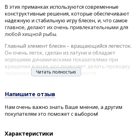
В этих приманках используются современные
конструктивные решения, которые обеспечивают
надежную и стабильную игру блесен, и, что самое
главное, делают их очень привлекательными для
любой хищной рыбы.
Главный элемент блесен – вращающийся лепесток.
Он очень легок, сделан из латуни и обладает
хорошими динамическими показателями при
вращении в воде, что позволяет делать проводку
Читать полностью
приманки на минимальной скорости.
Лепесток «заводится» сразу, как только блесна
начинает движение. Лепестки окрашены с двух
Напишите отзыв
сторон. С какой бы стороны хищная рыба не
смотрела на приманку, ее расцветка остается
Нам очень важно знать Ваше мнение, а другим
одинаковой и привлекательной, что повышает
покупателям это поможет с выбором!
интерес к блесне и, в итоге, приводит к
результативной атаке.
Характеристики
Немаловажная деталь – сердечник приманок, от