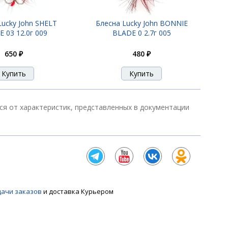
Lucky John SHELT
Блесна Lucky John BONNIE
510 ₽
 03 12.0г 009
BLADE 0 2.7г 005
650 ₽
480 ₽
510 ₽
ся от характеристик, представленных в документации
650 ₽
дачи заказов
и доставка Курьером