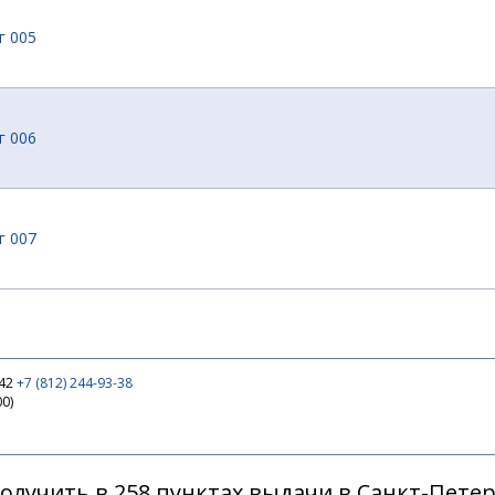
г 005
г 006
г 007
г 009
 42
+7 (812) 244-93-38
00)
5г 003
олучить в 258 пунктах выдачи в Санкт-Пете