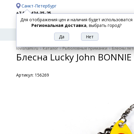
Санкт-Петербург
+7 812 424-35-25
Для отображения цен и наличия будет использоватся
Доставка
Оплата
Региональная доставка
, выбрать город?
УДИЛИЩА
СПИННИНГИ
КАТУШКИ
ПРИ
РЫБОЛОВНЫЕ
»
»
»
lovisnami.ru
Каталог
Рыболовные приманки
Блесны лет
ТОВАРЫ
Блесна Lucky John BONNIE 
Артикул:
156269