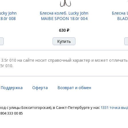
ucky John
Блесна колеб. Lucky John
Блесна 
5г 011
8.0г 008
MAIBE SPOON 18.0г 004
BLADE
630 ₽
3г 013
 3.5г 010 на сайте носит справочный характер и может отличать
5г 010.
.4г 010
Поддержка
Оферта
Возврат и обмен
ход с улицы Бокситогорская), в Санкт-Петербурге у нас
1331 точка вы
04 333 00 85