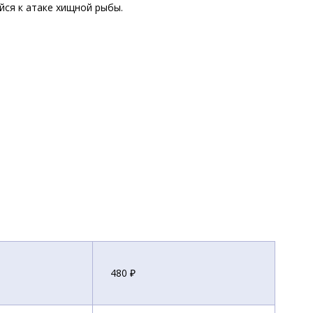
йся к атаке хищной рыбы.
480 ₽