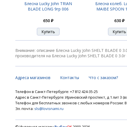
Блесна Lucky John TRIAN
Блесна колеб. L
BLADE LONG 9гр 006
MAIBE SPOON 1
650 ₽
630 ₽
Внимание: описание Блесна Lucky John SHELT BLADE 0 3.
производителя на Блесна Lucky John SHELT BLADE 0 3.0г 
Адреса магазинов
Контакты
Что с заказом?
Телефон в Санкт-Петербурге: +7 812 424-35-25
Адрес в Санкт-Петербурге: Ириновский проспект, д 1 лит 3 (в
Телефон для бесплатных звонков с любых номеров России: 8 8
Эл. почта:
sls@lovisnami.ru
© Интернет-магазин
Рыбач
ОК
2003-2026