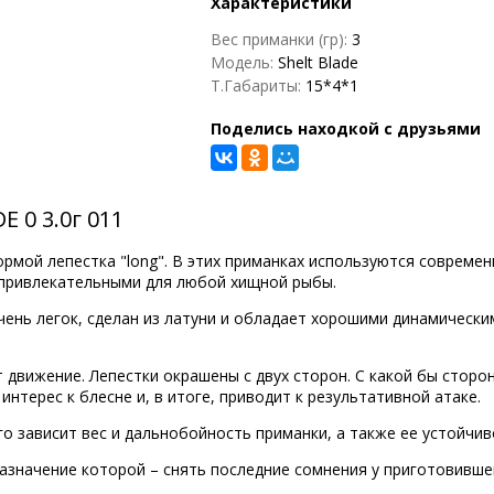
Характеристики
Вес приманки (гр):
3
Модель:
Shelt Blade
Т.Габариты:
15*4*1
Поделись находкой с друзьями
 0 3.0г 011
ормой лепестка "long". В этих приманках используются соврем
ь привлекательными для любой хищной рыбы.
ень легок, сделан из латуни и обладает хорошими динамически
т движение. Лепестки окрашены с двух сторон. С какой бы сторо
нтерес к блесне и, в итоге, приводит к результативной атаке.
о зависит вес и дальнобойность приманки, а также ее устойчив
назначение которой – снять последние сомнения у приготовивше