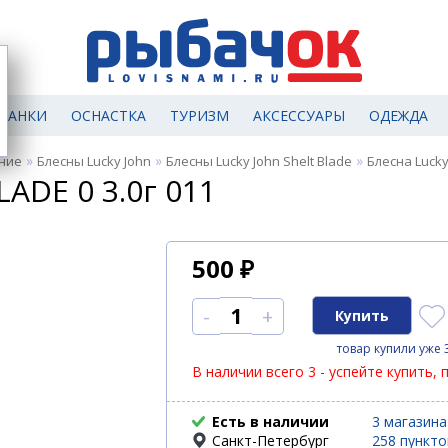
МАНКИ
ОСНАСТКА
ТУРИЗМ
АКСЕССУАРЫ
ОДЕЖДА
»
»
»
ние
Блесны Lucky John
Блесны Lucky John Shelt Blade
Блесна Lucky
LADE 0 3.0г 011
500
₽
-
+
товар купили уже 
В наличии всего 3 - успейте купить, 
Есть в наличии
3 магазина
Санкт-Петербург
258 пункт