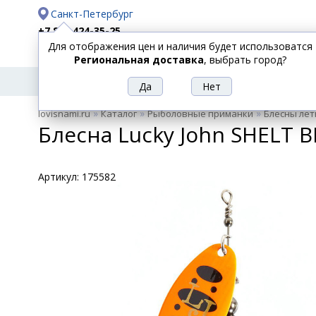
Санкт-Петербург
+7 812 424-35-25
Для отображения цен и наличия будет использоватся
Доставка
Оплата
Региональная доставка
, выбрать город?
УДИЛИЩА
СПИННИНГИ
КАТУШКИ
ПРИ
РЫБОЛОВНЫЕ
»
»
»
lovisnami.ru
Каталог
Рыболовные приманки
Блесны лет
ТОВАРЫ
Блесна Lucky John SHELT B
Артикул:
175582