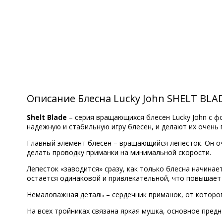
Описание Блесна Lucky John SHELT BLADE
Shelt Blade
– серия вращающихся блесен Lucky John с ф
надежную и стабильную игру блесен, и делают их очен
Главный элемент блесен – вращающийся лепесток. Он оч
делать проводку приманки на минимальной скорости.
Лепесток «заводится» сразу, как только блесна начинае
остается одинаковой и привлекательной, что повышает и
Немаловажная деталь – сердечник приманок, от которог
На всех тройниках связана яркая мушка, основное пред