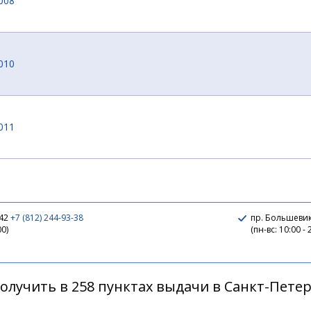
008
010
011
г 003
 42
+7 (812) 244-93-38
пр. Большевик
00)
(пн-вс: 10:00 - 
г 011
олучить в 258 пунктах выдачи в Санкт-Пете