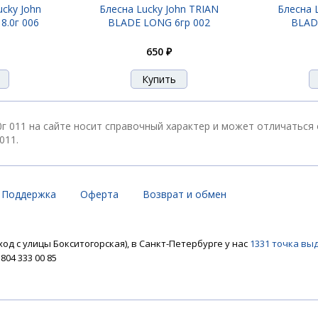
ucky John
Блесна Lucky John TRIAN
Блесна 
8.0г 006
BLADE LONG 6гр 002
BLADE
650 ₽
0г 011 на сайте носит справочный характер и может отличаться
011.
Поддержка
Оферта
Возврат и обмен
ход с улицы Бокситогорская), в Санкт-Петербурге у нас
1331 точка вы
04 333 00 85