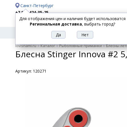
Санкт-Петербург
+7 812 424-35-25
Для отображения цен и наличия будет использоватся
Доставка
Оплата
Региональная доставка
, выбрать город?
УДИЛИЩА
СПИННИНГИ
КАТУШКИ
ПРИ
РЫБОЛОВНЫЕ
»
»
»
lovisnami.ru
Каталог
Рыболовные приманки
Блесны лет
ТОВАРЫ
Блесна Stinger Innova #2 5
Артикул:
120271