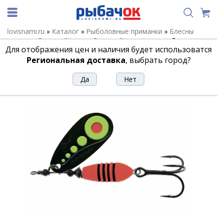
lovisnami.ru
»
Каталог
»
Рыболовные приманки
»
Блесны
летние
»
Блесны Stinger
»
Блесны Stinger Innova
»
Блесна
Для отображения цен и наличия будет использоватся
Stinger Innova #4 12,0гр #002
Региональная доставка
, выбрать город?
Блесна Stinger Innova #4 12,0гр #002
Артикул:
120256