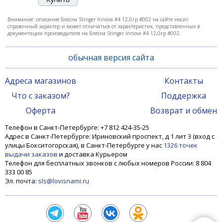
Внимание: описание Блесна Stinger Innova #4 12,0гр #002 на сайте носит
справочный характер и может отличаться от характеристик, представленных в
документации производителя на Блесна Stinger Innova #4 12,0гр #002.
обычная версия сайта
Адреса магазинов
Контакты
Что с заказом?
Поддержка
Блесна Stinger Innova #2 5,5гр #006
Оферта
Возврат и обмен
Телефон в Санкт-Петербурге: +7 812 424-35-25
Адрес в Санкт-Петербурге: Ириновский проспект, д 1 лит 3 (вход с
310 ₽
улицы Бокситогорская), в Санкт-Петербурге у нас
1326 точек
выдачи заказов
и доставка Курьером
Телефон для бесплатных звонков с любых номеров России: 8 804
333 00 85
Эл. почта:
sls@lovisnami.ru