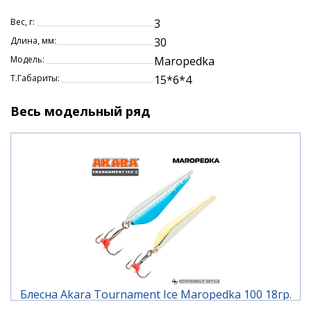
рекомендована как обычным рыбакам, так и
профессиональным спортсменам.
Вес, г:
3
Длина, мм:
30
Характеристики:
Модель:
Maropedka
Длина: 30 мм.
Т.Габариты:
15*6*4
Вес: 3 гр.
Весь модельный ряд
Блесна Akara Tournament Ice Maropedka 100 18гр.
1/Go