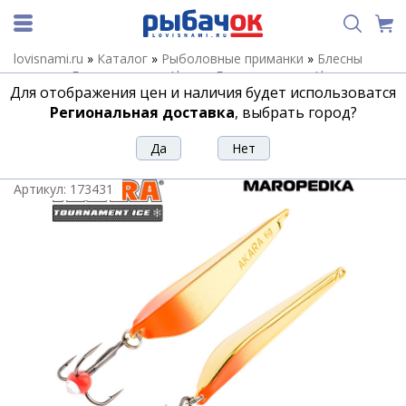
lovisnami.ru
»
Каталог
»
Рыболовные приманки
»
Блесны
зимние
»
Блесны зимние Akara
»
Блесны зимние Akara
Для отображения цен и наличия будет использоватся
Maropedka
»
Блесна зимняя Akara Maropedka (Маропедка)
Tournament Ice 30-3/GO
Региональная доставка
, выбрать город?
Блесна зимняя Akara Maropedka
(Маропедка) Tournament Ice 30-3/GO
Артикул:
173431