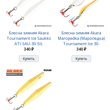
Блесна Akara Tournament Ice Maropedka 100 18гр.
27/Sil
Блесна зимняя Akara
Блесна зимняя Akara
Tournament Ice Saukko
Maropedka (Маропедка)
420 ₽
ATI-SAU-30-SIL
Tournament Ice 30-
340 ₽
SIL/GO
340 ₽