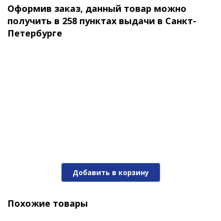
Оформив заказ, данный товар можно
480 ₽
получить в 258 пунктах выдачи в Санкт-
Петербурге
Блесна Akara Tournament Ice Maropedka 100 18гр.
1/Sil
Добавить в корзину
420 ₽
Похожие товары