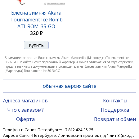
Блесна Akara Tournament Ice Maropedka 100 18гр.
28/Go
Блесна зимняя Akara
Tournament Ice Romb
420 ₽
ATI-ROM-35-GO
320 ₽
Внимание: описание Блесна зимняя Akara Maropedka (Маропедка) Tournament Ice
30-3/GO на сайте носит справочный характер и может отличаться от характеристик,
представленных в документации производителя на Блесна зимняя Akara Maropedka
(Маропедка) Tournament Ice 30-3/GO.
обычная версия сайта
Адреса магазинов
Контакты
Блесна Akara Tournament Ice Maropedka 100 18гр.
Что с заказом?
Поддержка
3/Go
Оферта
Возврат и обмен
420 ₽
Телефон в Санкт-Петербурге: +7 812 424-35-25
Адрес в Санкт-Петербурге: Ириновский проспект, д 1 лит 3 (вход с