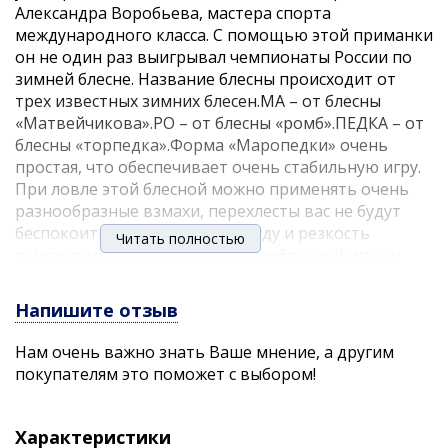
Александра Воробьева, мастера спорта
международного класса. С помощью этой приманки
он не один раз выигрывал чемпионаты России по
зимней блесне. Название блесны происходит от
трех известных зимних блесен.МА – от блесны
«Матвейчикова».РО – от блесны «ромб».ПЕДКА – от
блесны «торпедка».Форма «Маропедки» очень
простая, что обеспечивает очень стабильную игру.
При ловле этой блесной можно применять очень
разнообразные взмахи, перехлесты вас не будут
беспокоить. Варьируя амплитуду и резкость
Читать полностью
взмахов можно добиться разнообразной игры и
подобрать ключик к капризной рыбе. Если вы
ловите на «Маропедку», то вашими трофеями
Напишите отзыв
может быть практически любая хищная рыба.
Однако чаще всего блесна применятся для ловли
Нам очень важно знать Ваше мнение, а другим
судака, щуки и, конечно, вездесущего окуня. На эту
покупателям это поможет с выбором!
блесну можно ловить в разнообразных условиях: от
береговых камышей, до больших глубин на
водохранилищах. «Маропедка» может быть
Характеристики