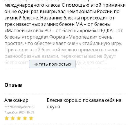
международного класса. С помощью этой приманки
он не один раз выигрывал чемпионаты России по
зимней блесне. Название блесны происходит от
трех известных зимних блесен.МА – от блесны
«Матвейчикова».РО – от блесны «ромб».ПЕДКА – от
блесны «торпедка».Форма «Маропедки» очень
простая, что обеспечивает очень стабильную игру.
При ловле этой блесной можно применять очень
разнообразные взмахи, перехлесты вас не будут
беспокоить. Варьируя амплитуду и резкость
Читать полностью
взмахов можно добиться разнообразной игры и
подобрать ключик к капризной рыбе. Если вы
ловите на «Маропедку», то вашими трофеями
Отзыв
может быть практически любая хищная рыба.
Однако чаще всего блесна применятся для ловли
Александр
Блесна хорошо показала себя на
судака, щуки и, конечно, вездесущего окуня. На эту
окуня
блесну можно ловить в разнообразных условиях: от
****0066@yandex.ru
береговых камышей, до больших глубин на
7 декабря 2024 16:09
водохранилищах. «Маропедка» может быть
рекомендована как обычным рыбакам, так и