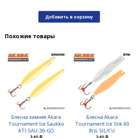
Блесна Akara Tournament Ice Maropedka 100 18гр.
1/Sil
Добавить в корзину
420 ₽
Похожие товары
Блесна Akara Tournament Ice Maropedka 100 18гр.
Блесна зимняя Akara
Блесна Akara
21/Sil
Tournament Ice Saukko
Tournament Ice Stik 60
ATI-SAU-30-GO
8гр. SIL/CU
420 ₽
340 ₽
340 ₽