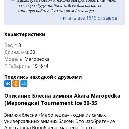
Здраствуте. Посылка пришла быстро, товар отличный,
на севераз буду пробовать. Всех благодсрю за
хорошую работу. С уваженинм Александр.
Читать все 1615 отзывов
Характеристики
Вес, г:
3
Длина, мм:
30
Модель:
Maropedka
Т.Габариты:
15*6*4
Поделись находкой с друзьями
Описание Блесна зимняя Akara Maropedka
(Маропедка) Tournament Ice 30-35
Зимняя блесна «Маропедка» - одна из самых
универсальных зимних блесен. Это изобретение
Александра Воробьева, мастера спорта