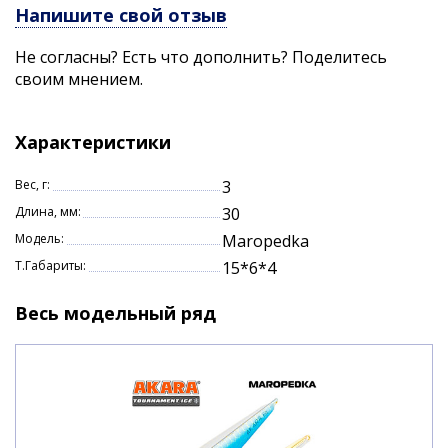
профессиональным спортсменам.
Напишите свой отзыв
Характеристики:
Не согласны? Есть что дополнить? Поделитесь
своим мнением.
Длина: 30 мм.
Вес: 3 гр.
Характеристики
Вес, г:
3
Длина, мм:
30
Модель:
Maropedka
Т.Габариты:
15*6*4
Весь модельный ряд