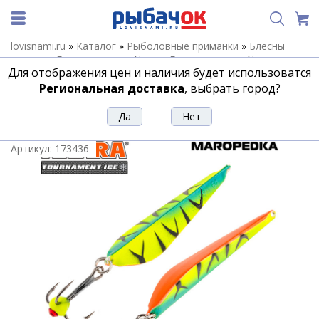
lovisnami.ru
»
Каталог
»
Рыболовные приманки
»
Блесны
зимние
»
Блесны зимние Akara
»
Блесны зимние Akara
Для отображения цен и наличия будет использоватся
Maropedka
»
Блесна зимняя Akara Maropedka (Маропедка)
Tournament Ice 30-35
Региональная доставка
, выбрать город?
Блесна зимняя Akara Maropedka
(Маропедка) Tournament Ice 30-35
Артикул:
173436