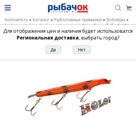
lovisnami.ru
»
Каталог
»
Рыболовные приманки
»
Воблеры
»
Воблеры Suick
»
Воблеры Suick Suick 7W
»
Джеркбэйт SUICK
Для отображения цен и наличия будет использоватся
7W-HO
Региональная доставка
, выбрать город?
Джеркбэйт SUICK 7W-HO
Артикул:
163249