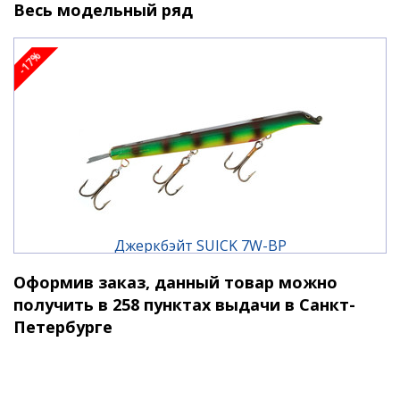
Длина: 17,5 см.
Весь модельный ряд
Вес: 21 гр.
-17%
Джеркбэйт SUICK 7W-BP
Оформив заказ, данный товар можно
2 110 ₽
2 540 ₽
получить в 258 пунктах выдачи в Санкт-
Петербурге
-17%