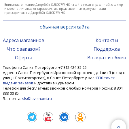
Внимание: описание Джеркбэйт SUICK 7W-HS на сайте носит справочный характер
и может отличаться от характеристик, представленных в документации
производителя на Джеркбэйт SUICK 7W-HS.
обычная версия сайта
Адреса магазинов
Контакты
Что с заказом?
Поддержка
Джеркбэйт SUICK 7W-F4
Оферта
Возврат и обмен
Телефон в Санкт-Петербурге: +7 812 424-35-25
Адрес в Санкт-Петербурге: Ириновский проспект, д 1 лит 3 (вход с
2 110 ₽
2 540 ₽
улицы Бокситогорская), в Санкт-Петербурге у нас
1330 точек
выдачи заказов
и доставка Курьером
Телефон для бесплатных звонков с любых номеров России: 8 804
333 00 85
-17%
Эл. почта:
sls@lovisnami.ru