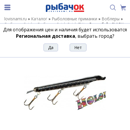
lovisnami.ru
»
Каталог
»
Рыболовные приманки
»
Воблеры
»
Воблеры Suick
»
Воблеры Suick Suick 7W
»
Джеркбэйт SUICK
Для отображения цен и наличия будет использоватся
7W-HS
Региональная доставка
, выбрать город?
Джеркбэйт SUICK 7W-HS
Артикул:
163208