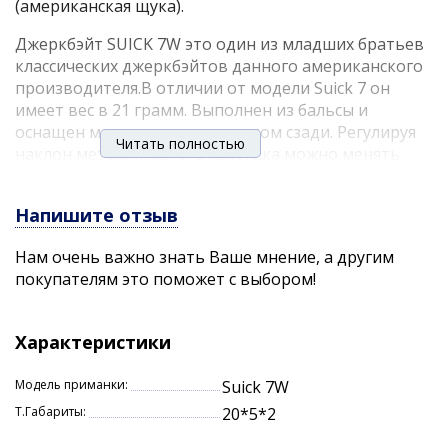
(американская щука).
Джеркбэйт SUICK 7W это один из младших братьев
классических джеркбэйтов данного американского
производителя.В отличии от модели Suick 7 он
имеет вес в 21 грамм. Выполнен из бальсы и
оснащен металлическим хвостом сзади. Регулируя
Читать полностью
наклон металлического хвостика можно менять
степень заглубления приманки. Для ловли на
джеркбэйт SUICK 7W может понадобиться как
Напишите отзыв
полноценный джерковый комплект, так и просто
мощный спиннинг, ведь основной тип проводки
Нам очень важно знать Ваше мнение, а другим
именно джеркинг - резкие рывки для погружения
покупателям это поможет с выбором!
приманки и паузы вплоть до полного всплытия. На
этот джеркбэйт отлично ловится щука, а большой
выбор расцветок помогает подобрать
Характеристики
оптимальную приманку под конкретные условия
ловли.
Модель приманки:
Suick 7W
Характеристики:
Т.Габариты:
20*5*2