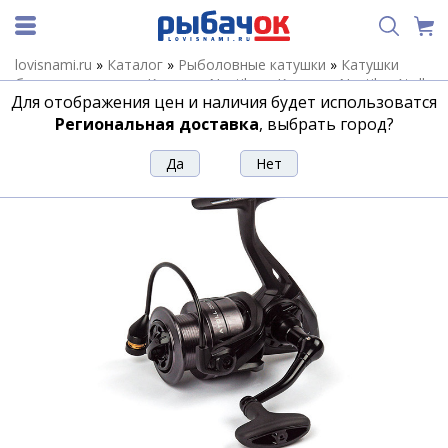
lovisnami.ru
»
Каталог
»
Рыболовные катушки
»
Катушки
безынерционные
»
Катушки Nautilus
»
Катушки Nautilus Atoll
Для отображения цен и наличия будет использоватся
»
Катушка Nautilus Atoll 4000
Региональная доставка
, выбрать город?
Катушка Nautilus Atoll 4000
Артикул:
192788