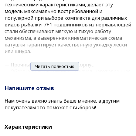
техническими характеристиками, делает эту
модель максимально востребованной и
популярной при выборе комплекта для различных
видов рыбалки. 7+1 подшипников из нержавеющей
стали обеспечивают мягкую и тихую работу
механизма, а выверенная кинематическая схема
катушки гарантирует качественную укладку лески
или шнура.
— Прочный углепластиковый корпус
Читать полностью
— Облегченная алюминиевая шпуля, изготовленная
с помощью ЧПУ
— Алюминиевая рукоятка
Напишите отзыв
— Эргономичный кноб с нескользящим Soft-touch
покрытием
Нам очень важно знать Ваше мнение, а другим
— Система Anti – Reverse
покупателям это поможет с выбором!
Тип механизма: Планетарный
Передаточное отношение: 5.2:1
Характеристики
Подшипники, шт: 7+1