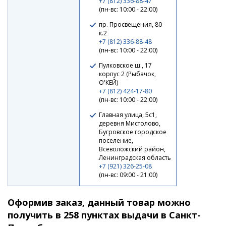
+7 (812) 336-88-47
(пн-вс: 10:00 - 22:00)
пр. Просвещения, 80
к.2
+7 (812) 336-88-48
(пн-вс: 10:00 - 22:00)
Пулковское ш., 17
корпус 2 (Рыбачок,
Катушка Nautilus Avior 4000
О'КЕЙ)
+7 (812) 424-17-80
(пн-вс: 10:00 - 22:00)
6 150 ₽
Главная улица, 5с1,
деревня Мистолово,
Бугровское городское
поселение,
Всеволожский район,
Ленинградская область
+7 (921) 326-25-08
(пн-вс: 09:00 - 21:00)
Оформив заказ, данный товар можно
получить в 258 пунктах выдачи в Санкт-