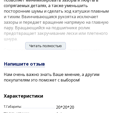
позволяет минимизировать зазоры и люфты в
сопрягаемых деталях, а также уменьшить
посторонние шумы и сделать ход катушки плавным
и тихим. Ввинчивающаяся рукоятка исключает
зазоры и передает вращение напрямую на главную
пару. Вращающийся на подшипнике ролик
предотвращает закручивание лески или плетеного
шнура.
Читать полностью
Специализация - Сочетается со спиннинговыми
удилищами класса ML-MH. Совокупность
алюминиевого корпуса и достаточно мощного
Напишите отзыв
механизма оптимально подходит для джиговой
ловли.
Нам очень важно знать Ваше мнение, а другим
покупателям это поможет с выбором!
Особенности:
- Высокопрочный алюминиевый корпус
Характеристики
- Ролик лесоукладывателя, выполненный по
технологии Anti-Twist System, с подшипником
Т.Габариты:
20*20*20
внутри