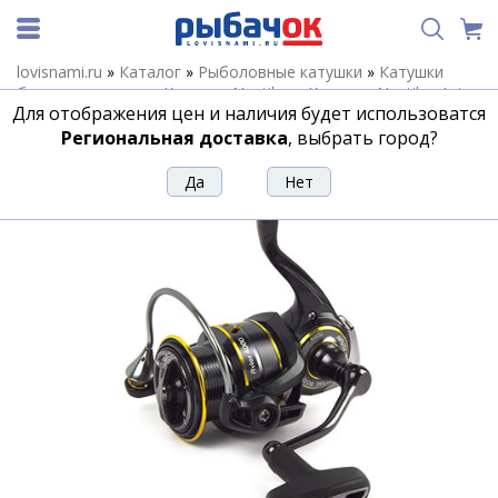
lovisnami.ru
»
Каталог
»
Рыболовные катушки
»
Катушки
безынерционные
»
Катушки Nautilus
»
Катушки Nautilus Avior
Для отображения цен и наличия будет использоватся
»
Катушка Nautilus Avior 4000
Региональная доставка
, выбрать город?
Катушка Nautilus Avior 4000
Артикул:
180685