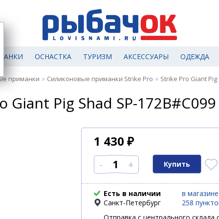
МАНКИ
ОСНАСТКА
ТУРИЗМ
АКСЕССУАРЫ
ОДЕЖДА
»
»
ые приманки
Силиконовые приманки Strike Pro
Strike Pro Giant Pi
o Giant Pig Shad SP-172B#C099
1 430
₽
-
+
Есть в наличии
в магазине
Санкт-Петербург
258 пункт
Отправка с центрального склада с