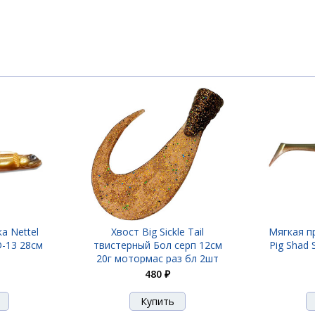
B#144 26см default:Weight
B#146 26см default:Weight
B#147 26см default:Weight
2B#C041 26см 30гр
а Nettel
Хвост Big Sickle Tail
Мягкая пр
-13 28см
твистерный Бол серп 12см
Pig Shad
20г мотормас раз бл 2шт
480 ₽
2B#C450 26см 130гр