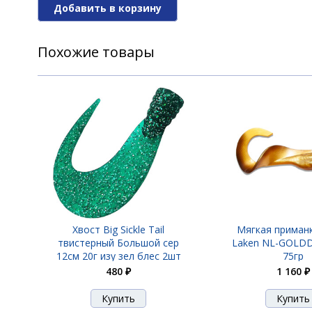
Добавить в корзину
Мягкая приманка Giant Pig Shad SP-172
Похожие товары
Мягкая приманка Giant Pig Shad SP-172
Мягкая приманка Giant Pig Shad SP-172
Мягкая приманка Giant Pig Shad SP-17
Хвост Big Sickle Tail
Мягкая приманк
твистерный Большой сер
Laken NL-GOLDD
12см 20г изу зел блес 2шт
75гр
480 ₽
1 160 ₽
Мягкая приманка Giant Pig Shad SP-17