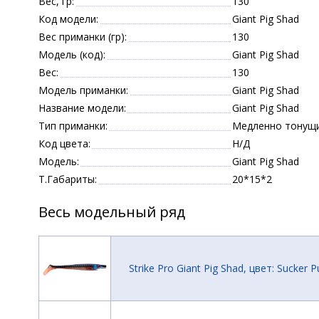
Вес, гр:
130
Код модели:
Giant Pig Shad
Вес приманки (гр):
130
Модель (код):
Giant Pig Shad
Вес:
130
Модель приманки:
Giant Pig Shad
Название модели:
Giant Pig Shad
Тип приманки:
Медленно тонущ
Код цвета:
Н/Д
Модель:
Giant Pig Shad
Т.Габариты:
20*15*2
Весь модельный ряд
Strike Pro Giant Pig Shad, цвет: Sucker