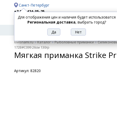
Санкт-Петербург
+7 812 424-35-25
Для отображения цен и наличия будет использоватся
Доставка
Оплата
Региональная доставка
, выбрать город?
УДИЛИЩА
СПИННИНГИ
КАТУШКИ
ПРИ
РЫБОЛОВНЫЕ
»
»
»
lovisnami.ru
Каталог
Рыболовные приманки
Силиконов
ТОВАРЫ
172B#C099 26см 130гр
Мягкая приманка Strike Pr
Артикул:
82820