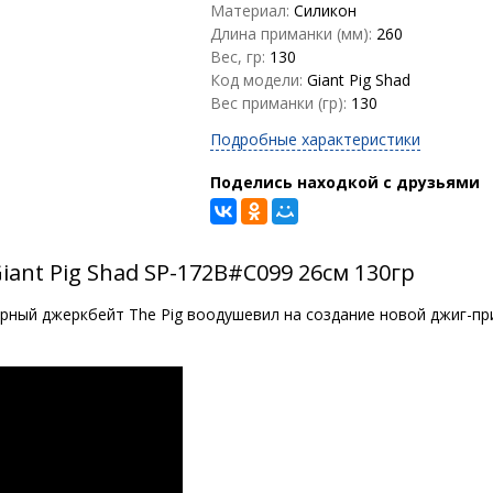
Материал:
Силикон
Длина приманки (мм):
260
Вес, гр:
130
Код модели:
Giant Pig Shad
Вес приманки (гр):
130
Подробные характеристики
Поделись находкой с друзьями
iant Pig Shad SP-172B#C099 26см 130гр
рный джеркбейт The Pig воодушевил на создание новой джиг-при