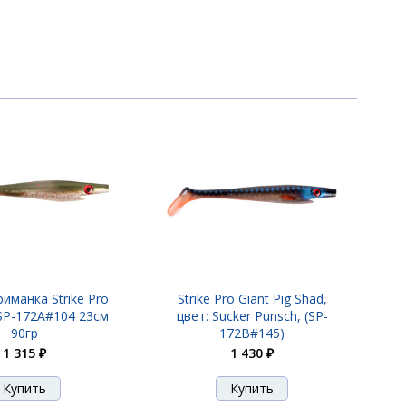
1 430 ₽
1 430 ₽
1 430 ₽
1 430 ₽
иманка Strike Pro
Strike Pro Giant Pig Shad,
 SP-172A#104 23см
цвет: Sucker Punsch, (SP-
90гр
172B#145)
1 315 ₽
1 430 ₽
1 430 ₽