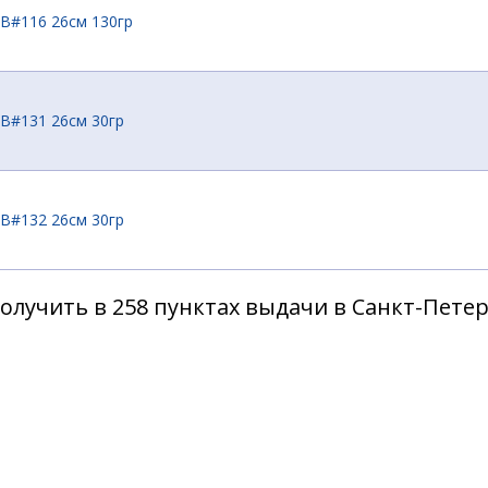
2B#116 26см 130гр
2B#131 26см 30гр
2B#132 26см 30гр
олучить в 258 пунктах выдачи в Санкт-Пете
B#142 26см default:Weight
B#143 26см default:Weight